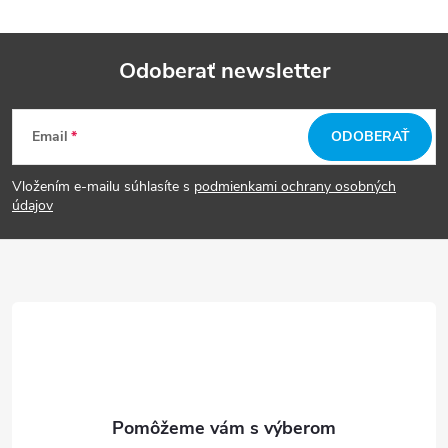
Odoberať newsletter
Z
Email
ODOBERAŤ
á
Vložením e-mailu súhlasíte s
podmienkami ochrany osobných
p
údajov
ä
t
i
e