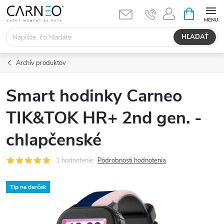
Prejsť
NÁKUPN
KOŠÍK
na
obsah
HĽADAŤ
Archív produktov
Smart hodinky Carneo
TIK&TOK HR+ 2nd gen. -
chlapčenské
1 hodnotenie
Podrobnosti hodnotenia
Tip na darček