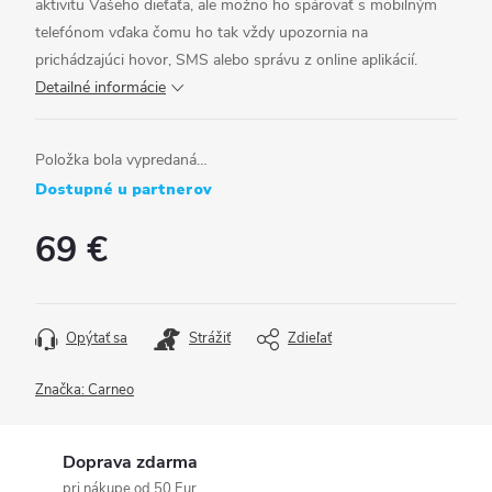
aktivitu Vašeho dieťaťa, ale možno ho spárovať s mobilným
telefónom vďaka čomu ho tak vždy upozornia na
prichádzajúci hovor, SMS alebo správu z online aplikácií.
Detailné informácie
Položka bola vypredaná…
Dostupné u partnerov
69 €
Jednotková
cena:
Opýtať sa
Strážiť
Zdieľať
Značka:
Carneo
Doprava zdarma
pri nákupe od 50 Eur