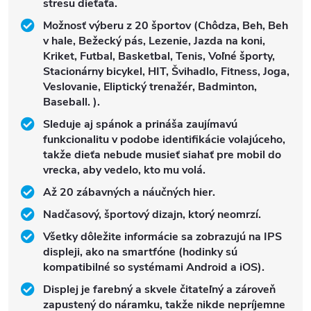
stresu dieťaťa.
Možnosť výberu z 20 športov (Chôdza, Beh, Beh
v hale, Bežecký pás, Lezenie, Jazda na koni,
Kriket, Futbal, Basketbal, Tenis, Voľné športy,
Stacionárny bicykel, HIT, Švihadlo, Fitness, Joga,
Veslovanie, Eliptický trenažér, Badminton,
Baseball. ).
Sleduje aj spánok a prináša zaujímavú
funkcionalitu v podobe identifikácie volajúceho,
takže dieťa nebude musieť siahať pre mobil do
vrecka, aby vedelo, kto mu volá.
Až 20 zábavných a náučných hier.
Nadčasový, športový dizajn, ktorý neomrzí.
Všetky dôležite informácie sa zobrazujú na IPS
displeji, ako na smartfóne (hodinky sú
kompatibilné so systémami Android a iOS).
Displej je farebný a skvele čitateľný a zároveň
zapustený do náramku, takže nikde nepríjemne