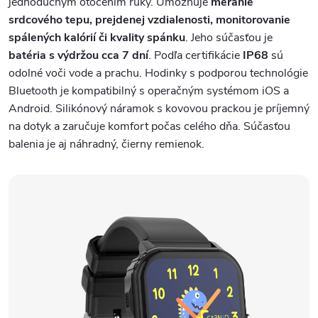
jednoduchým otočením ruky. Umožňuje
meranie
srdcového tepu, prejdenej vzdialenosti, monitorovanie
spálených kalórií či kvality spánku
. Jeho súčasťou je
batéria s výdržou cca 7 dní
. Podľa certifikácie
IP68
sú
odolné voči vode a prachu. Hodinky s podporou technológie
Bluetooth je kompatibilný s operačným systémom iOS a
Android. Silikónový náramok s kovovou prackou je príjemný
na dotyk a zaručuje komfort počas celého dňa. Súčasťou
balenia je aj náhradný, čierny remienok.