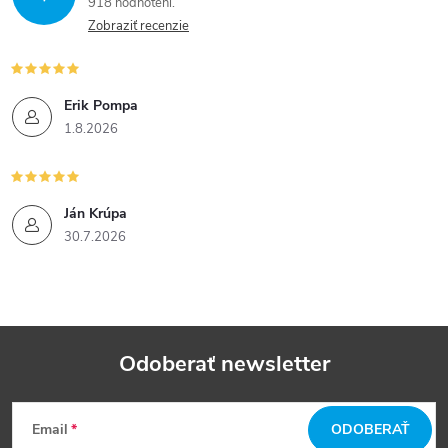
918 hodnotení
Zobraziť recenzie
Erik Pompa
1.8.2026
Ján Krúpa
30.7.2026
Odoberať newsletter
Z
Email
ODOBERAŤ