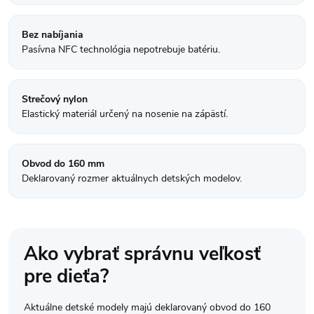
r
v
Bez nabíjania
Pasívna NFC technológia nepotrebuje batériu.
k
y
Strečový nylon
Elastický materiál určený na nosenie na zápästí.
v
ý
Obvod do 160 mm
p
Deklarovaný rozmer aktuálnych detských modelov.
i
s
Ako vybrať správnu veľkosť
u
pre dieťa?
Aktuálne detské modely majú deklarovaný obvod do 160