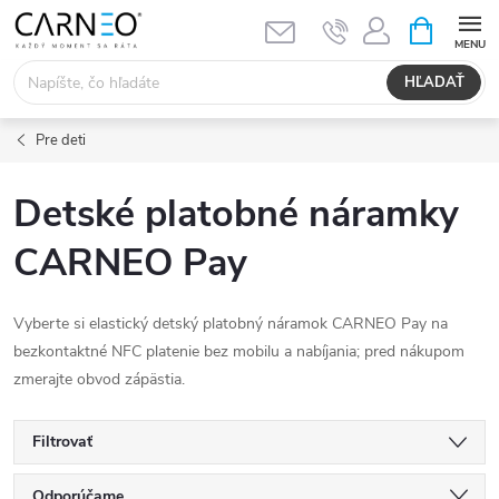
Prejsť
NÁKUPN
KOŠÍK
na
obsah
HĽADAŤ
Pre deti
Detské platobné náramky
CARNEO Pay
Vyberte si elastický detský platobný náramok CARNEO Pay na
bezkontaktné NFC platenie bez mobilu a nabíjania; pred nákupom
zmerajte obvod zápästia.
Filtrovať
Odporúčame