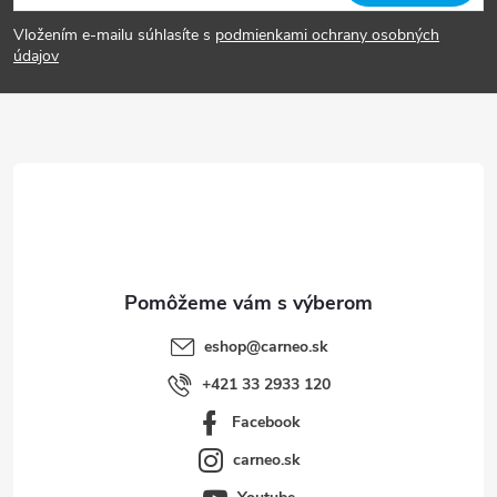
á
Vložením e-mailu súhlasíte s
podmienkami ochrany osobných
p
údajov
ä
t
i
e
eshop
@
carneo.sk
+421 33 2933 120
Facebook
carneo.sk