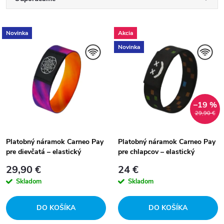
R
a
Najlacnejšie
V
Novinka
Akcia
Najdrahšie
d
Novinka
ý
Najpredávanejšie
e
p
Abecedne
n
i
–19 %
29,90 €
i
s
e
Platobný náramok Carneo Pay
Platobný náramok Carneo Pay
pre dievčatá – elastický
pre chlapcov – elastický
p
p
29,90 €
24 €
r
Skladom
Skladom
r
o
DO KOŠÍKA
DO KOŠÍKA