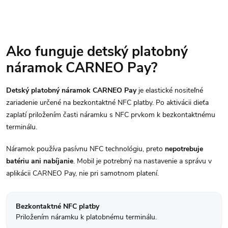
o
d
d
O
u
u
v
Ako funguje detský platobný
k
náramok CARNEO Pay?
l
k
t
á
Detský platobný náramok CARNEO Pay
je elastické nositeľné
t
zariadenie určené na bezkontaktné NFC platby. Po aktivácii dieťa
o
d
zaplatí priložením časti náramku s NFC prvkom k bezkontaktnému
o
terminálu.
a
v
v
c
Náramok používa pasívnu NFC technológiu, preto
nepotrebuje
batériu ani nabíjanie
. Mobil je potrebný na nastavenie a správu v
i
aplikácii CARNEO Pay, nie pri samotnom platení.
e
Bezkontaktné NFC platby
p
Priložením náramku k platobnému terminálu.