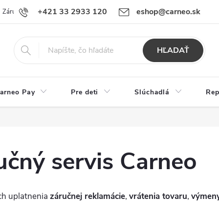
+421 33 2933 120
eshop@carneo.sk
Záručný a pozáručný servis Carneo
Obchodné podmienky
Ochran
HĽADAŤ
arneo Pay
Pre deti
Slúchadlá
Rep
učný servis Carneo
ach uplatnenia
záručnej reklamácie
,
vrátenia tovaru
,
výmen