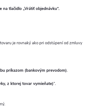
e na tlačidlo „Vrátiť objednávku“.
tovaru je rovnaký ako pri odstúpení od zmluvy
tbu príkazom (bankovým prevodom)
.
ky, z ktorej tovar vymieňate)
“.
ný.