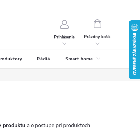
a osobných údajov
Dodacie podmienky
Reklamačné podmienky
NÁKUPNÝ
KOŠÍK
Prázdny košík
Prihlásenie
roduktory
Rádiá
Smart home
Kamery do
y produktu
a o postupe pri produktoch