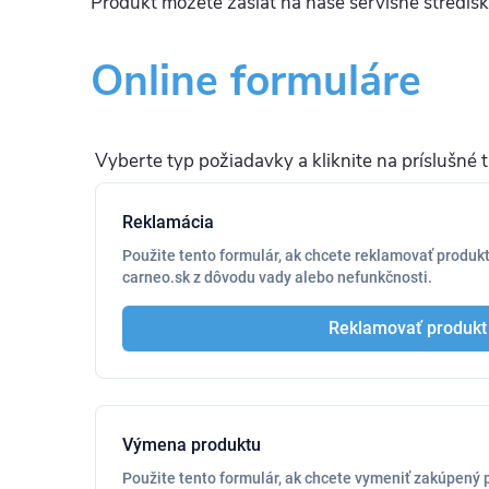
Produkt môžete zaslať na naše servisné stredis
Online formuláre
Vyberte typ požiadavky a kliknite na príslušné tl