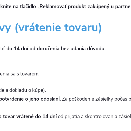
kliknite na tlačidlo „Reklamovať produkt zakúpený u partne
y (vrátenie tovaru)
tiť
do 14 dní od doručenia bez udania dôvodu.
nia sa s tovarom,
ie a dokladu o kúpe).
potvrdenie o jeho odoslaní.
Za poškodenie zásielky počas p
a tovar vrátené do 14 dní
od prijatia a skontrolovania zásiel