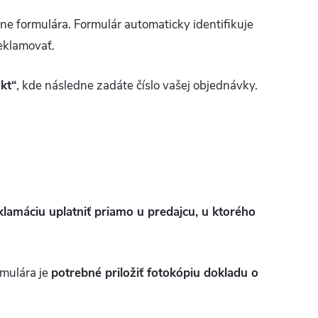
ine formulára. Formulár automaticky identifikuje
eklamovať.
kt“
, kde následne zadáte číslo vašej objednávky.
amáciu uplatniť priamo u predajcu, u ktorého
rmulára je
potrebné priložiť fotokópiu dokladu o