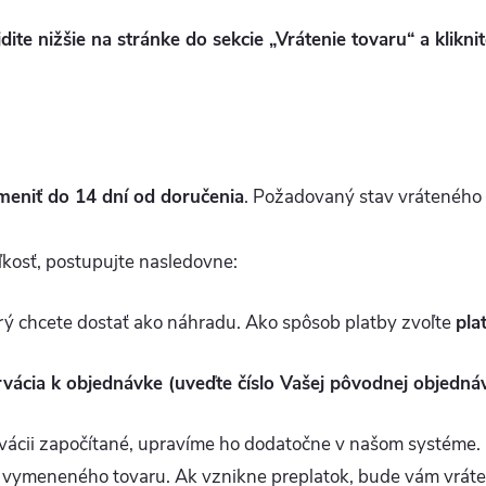
jdite nižšie na stránke do sekcie „Vrátenie tovaru“ a kliknit
meniť do 14 dní od doručenia
. Požadovaný stav vráteného 
ľkosť, postupujte nasledovne:
orý chcete dostať ako náhradu. Ako spôsob platby zvoľte
pla
vácia k objednávke (uveďte číslo Vašej pôvodnej objednáv
vácii započítané, upravíme ho dodatočne v našom systéme.
í vymeneného tovaru. Ak vznikne preplatok, bude vám vráte