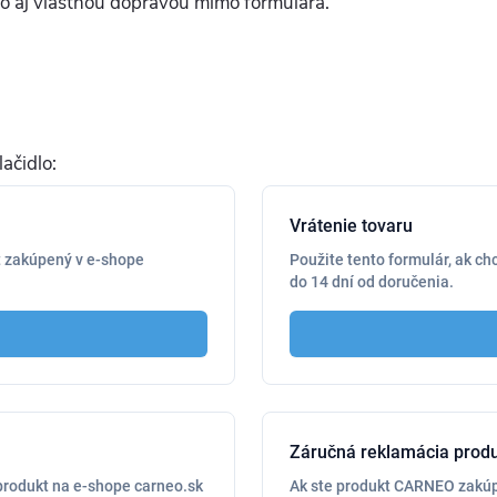
ko aj vlastnou dopravou mimo formulára.
ačidlo: