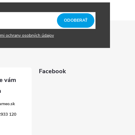
ODOBERAŤ
mi ochrany osobných údajov
Facebook
arneo.sk
2933 120
k