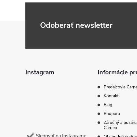
Z
Odoberať newsletter
á
p
ä
Instagram
Informácie pr
t
Predajcovia Carn
Kontakt
i
Blog
Podpora
e
Záručný a pozáru
Carneo
Sledovať na Instagrame
Obchodné podmi