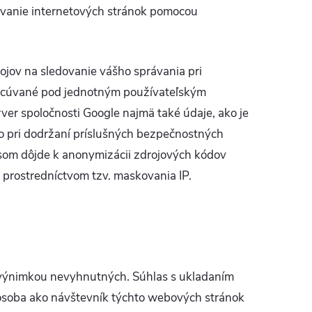
dovanie internetových stránok pomocou
rojov na sledovanie vášho správania pri
pracúvané pod jednotným používateľským
ver spoločnosti Google najmä také údaje, ako je
 to pri dodržaní príslušných bezpečnostných
osom dôjde k anonymizácii zdrojových kódov
prostredníctvom tzv. maskovania IP.
výnimkou nevyhnutných. Súhlas s ukladaním
 osoba ako návštevník týchto webových stránok