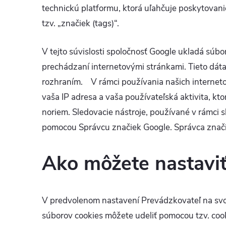
technickú platformu, ktorá uľahčuje poskytovan
tzv.
„značiek (tags
)“.
V tejto súvislosti spoločnosť Google ukladá súb
prechádzaní internetovými stránkami. Tieto dát
rozhraním.
V rámci používania našich internet
vaša IP adresa a vaša používateľská aktivita, k
noriem. Sledovacie nástroje, používané v rámci
pomocou Správcu značiek Google. Správca znači
Ako môžete nastaviť
V predvolenom nastavení Prevádzkovateľ na s
súborov cookies môžete udeliť pomocou tzv. coo