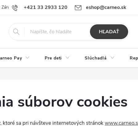
+421 33 2933 120
eshop@carneo.sk
Záručný a pozáručný servis Carneo
Obchodné podmienky
Ochran
HĽADAŤ
arneo Pay
Pre deti
Slúchadlá
Rep
ia súborov cookies
 ktoré sa pri návšteve internetových stránok
www.carneo.s