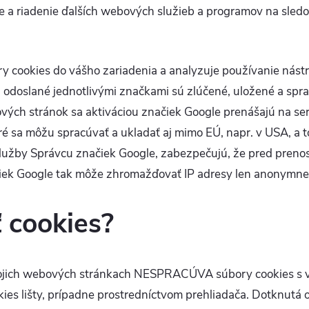
ie a riadenie ďalších webových služieb a programov na sle
ory cookies do vášho zariadenia a analyzuje používanie nást
a odoslané jednotlivými značkami sú zlúčené, uložené a s
ových stránok sa aktiváciou značiek Google prenášajú na ser
toré sa môžu spracúvať a ukladať aj mimo EÚ, napr. v USA, a
 služby Správcu značiek Google, zabezpečujú, že pred pren
ek Google tak môže zhromažďovať IP adresy len anonymne 
 cookies?
vojich webových stránkach NESPRACÚVA súbory cookies s 
kies lišty, prípadne prostredníctvom prehliadača. Dotknutá