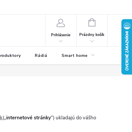
a osobných údajov
Dodacie podmienky
Reklamačné podmienky
NÁKUPNÝ
KOŠÍK
Prázdny košík
Prihlásenie
roduktory
Rádiá
Smart home
Kamery do
k
(„
internetové stránky
“) ukladajú do vášho