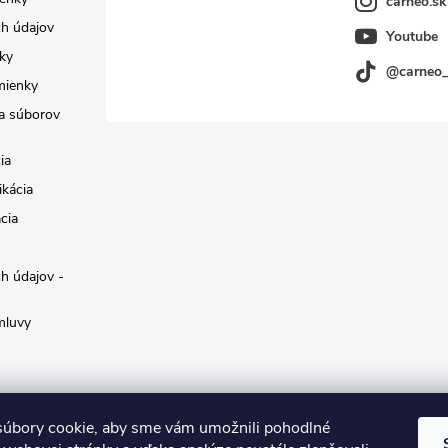
carneo.sk
h údajov
Youtube
ky
@carneo
mienky
a súborov
ia
ikácia
cia
h údajov -
mluvy
úbory cookie, aby sme vám umožnili pohodlné