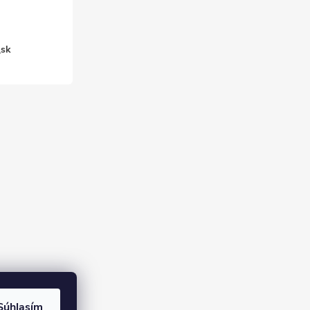
_sk
Súhlasím