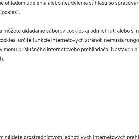
e ohľadom udelenia alebo neudelenia súhlasu so spracúvaní
Cookies“.
 môžete ukladanie súborov cookies aj odmietnuť, alebo si n
ookies, určité funkcie internetových stránok nemusia fungov
 v menu príslušného internetového prehliadača. Nastavenia 
h:
am nájdete prostredníctvom jednotlivých internetových prehl