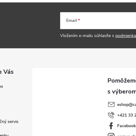
Email
Vložením e-mailu súhlasíte s
podmienka
e Vás
eo
eshop
@
c
+421 33 
čný servis
Faceboo
enky