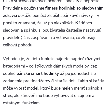
riziko srdcovo-cievnych ochorení, obezity a depresie.
Pravidelné používanie
fitness hodiniek so sledovaním
zdravia
dokáže pomôcť zlepšiť spánkové návyky – v
praxi to znamená, že už po niekoľkých týždňoch
sledovania spánku si používatelia častejšie nastavujú
pravidelný čas zaspávania a vstávania, čo zlepšuje
celkovú pohodu.
Výhodou je, že tieto funkcie nájdete naprieč rôznymi
kategóriami – od štýlových dámskych modelov, cez
odolné
pánske smart hodinky
až po jednoduchšie
zariadenia pre tínedžerov či staršie deti. Takto si každý
môže vybrať model, ktorý bude nielen merať spánok a
stres, ale zároveň mu bude vyhovovať dizajnom a
ostatnými funkciami.