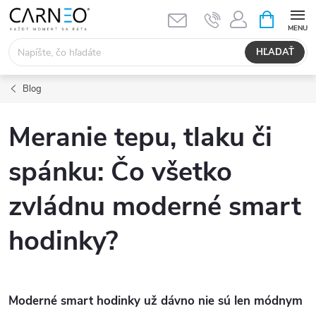
Prejsť
NÁKUPN
KOŠÍK
na
obsah
HĽADAŤ
Blog
Meranie tepu, tlaku či
spánku: Čo všetko
zvládnu moderné smart
hodinky?
Moderné smart hodinky už dávno nie sú len módnym