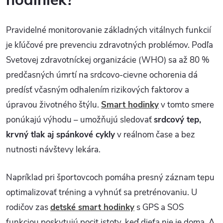
hodiniek?
Pravidelné monitorovanie základných vitálnych funkcií
je kľúčové pre prevenciu zdravotných problémov. Podľa
Svetovej zdravotníckej organizácie (WHO) sa až 80 %
predčasných úmrtí na srdcovo-cievne ochorenia dá
predísť včasným odhalením rizikových faktorov a
úpravou životného štýlu.
Smart hodinky
v tomto smere
ponúkajú výhodu – umožňujú sledovať
srdcový tep,
krvný tlak aj spánkové cykly
v reálnom čase a bez
nutnosti návštevy lekára.
Napríklad pri športovcoch pomáha presný záznam tepu
optimalizovať tréning a vyhnúť sa pretrénovaniu. U
rodičov zas
detské smart hodinky
s GPS a SOS
funkciou poskytujú pocit istoty, keď dieťa nie je doma. A