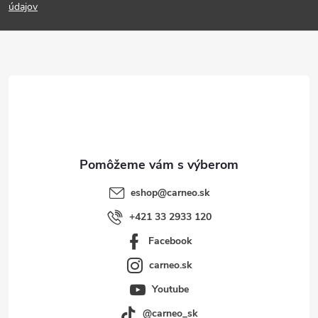
p
údajov
ä
t
i
e
eshop
@
carneo.sk
+421 33 2933 120
Facebook
carneo.sk
Youtube
@carneo_sk