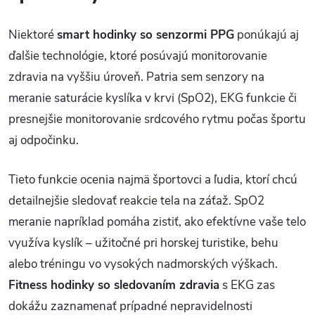
Niektoré
smart hodinky so senzormi PPG
ponúkajú aj
ďalšie technológie, ktoré posúvajú monitorovanie
zdravia na vyššiu úroveň. Patria sem senzory na
meranie saturácie kyslíka v krvi (SpO2), EKG funkcie či
presnejšie monitorovanie srdcového rytmu počas športu
aj odpočinku.
Tieto funkcie ocenia najmä športovci a ľudia, ktorí chcú
detailnejšie sledovať reakcie tela na záťaž. SpO2
meranie napríklad pomáha zistiť, ako efektívne vaše telo
využíva kyslík – užitočné pri horskej turistike, behu
alebo tréningu vo vysokých nadmorských výškach.
Fitness hodinky so sledovaním zdravia
s EKG zas
dokážu zaznamenať prípadné nepravidelnosti