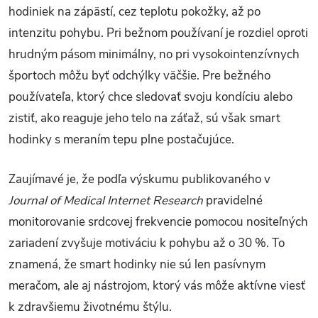
hodiniek na zápästí, cez teplotu pokožky, až po
intenzitu pohybu. Pri bežnom používaní je rozdiel oproti
hrudným pásom minimálny, no pri vysokointenzívnych
športoch môžu byť odchýlky väčšie. Pre bežného
používateľa, ktorý chce sledovať svoju kondíciu alebo
zistiť, ako reaguje jeho telo na záťaž, sú však smart
hodinky s meraním tepu plne postačujúce.
Zaujímavé je, že podľa výskumu publikovaného v
Journal of Medical Internet Research
pravidelné
monitorovanie srdcovej frekvencie pomocou nositeľných
zariadení zvyšuje motiváciu k pohybu až o 30 %. To
znamená, že smart hodinky nie sú len pasívnym
meračom, ale aj nástrojom, ktorý vás môže aktívne viesť
k zdravšiemu životnému štýlu.