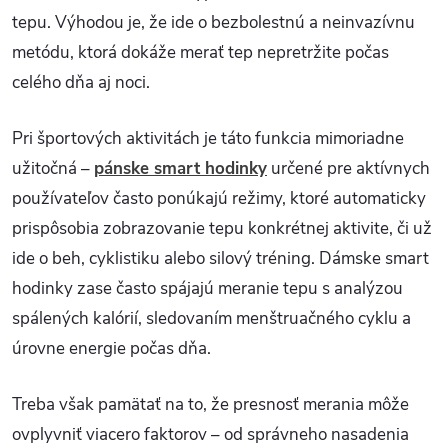
tepu. Výhodou je, že ide o bezbolestnú a neinvazívnu
metódu, ktorá dokáže merať tep nepretržite počas
celého dňa aj noci.
Pri športových aktivitách je táto funkcia mimoriadne
užitočná –
pánske smart hodinky
určené pre aktívnych
používateľov často ponúkajú režimy, ktoré automaticky
prispôsobia zobrazovanie tepu konkrétnej aktivite, či už
ide o beh, cyklistiku alebo silový tréning. Dámske smart
hodinky zase často spájajú meranie tepu s analýzou
spálených kalórií, sledovaním menštruačného cyklu a
úrovne energie počas dňa.
Treba však pamätať na to, že presnosť merania môže
ovplyvniť viacero faktorov – od správneho nasadenia