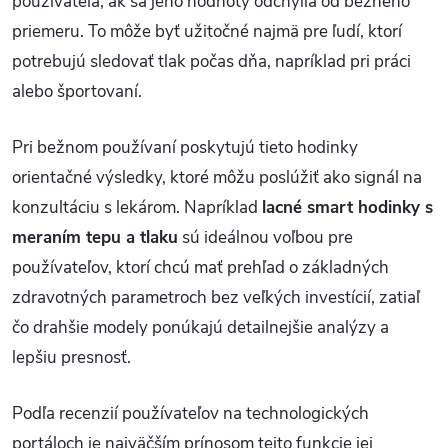
používateľa, ak sa jeho hodnoty odchýlia od bežného
priemeru. To môže byť užitočné najmä pre ľudí, ktorí
potrebujú sledovať tlak počas dňa, napríklad pri práci
alebo športovaní.
Pri bežnom používaní poskytujú tieto hodinky
orientačné výsledky, ktoré môžu poslúžiť ako signál na
konzultáciu s lekárom. Napríklad
lacné smart hodinky s
meraním tepu a tlaku
sú ideálnou voľbou pre
používateľov, ktorí chcú mať prehľad o základných
zdravotných parametroch bez veľkých investícií, zatiaľ
čo drahšie modely ponúkajú detailnejšie analýzy a
lepšiu presnosť.
Podľa recenzií používateľov na technologických
portáloch je najväčším prínosom tejto funkcie jej