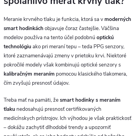
spoľahlivo merať krvný tlak?
Meranie krvného tlaku je funkcia, ktorá sa v
moderných
smart hodinkách
objavuje čoraz častejšie. Väčšina
modelov používa na tento účel podobnú
optickú
technológiu
ako pri meraní tepu – teda PPG senzory,
ktoré zaznamenávajú zmeny v prietoku krvi. Niektoré
pokročilé modely však kombinujú optické senzory s
kalibračným meraním
pomocou klasického tlakomera,
čím zvyšujú presnosť údajov.
Treba mať na pamäti, že
smart hodinky s meraním
tlaku
nedosahujú presnosť certifikovaných
medicínskych prístrojov. Ich výhodou je však praktickosť
– dokážu zachytiť dlhodobé trendy a upozorniť