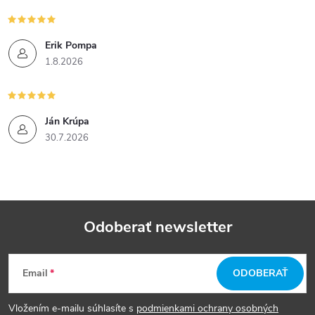
Erik Pompa
1.8.2026
Ján Krúpa
30.7.2026
Odoberať newsletter
Z
Email
ODOBERAŤ
á
Vložením e-mailu súhlasíte s
podmienkami ochrany osobných