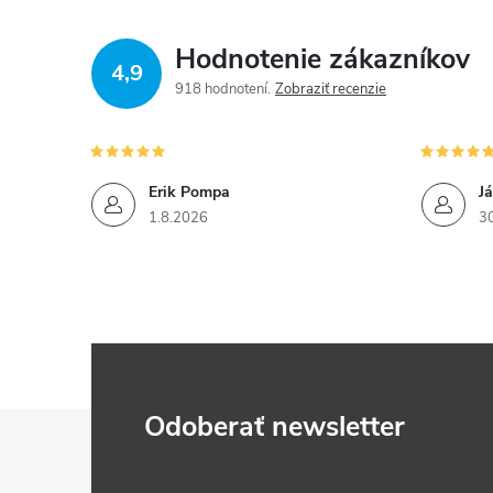
v
Hodnotenie zákazníkov
k
4,9
918 hodnotení
Zobraziť recenzie
y
v
ý
Erik Pompa
J
1.8.2026
3
p
i
s
u
Z
Odoberať newsletter
á