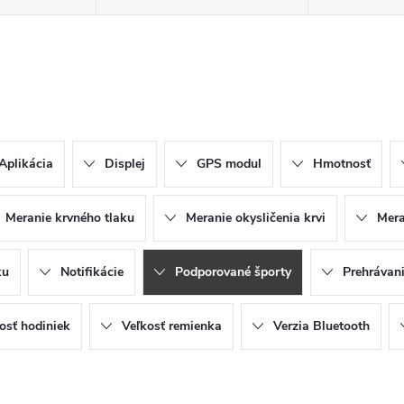
Aplikácia
Displej
GPS modul
Hmotnosť
Meranie krvného tlaku
Meranie okysličenia krvi
Mera
ku
Notifikácie
Podporované športy
Prehrávan
osť hodiniek
Veľkosť remienka
Verzia Bluetooth