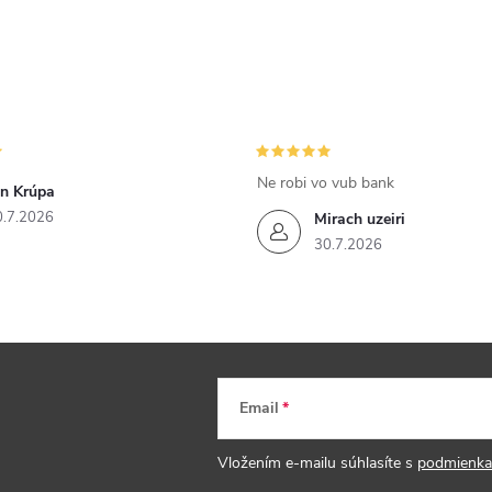
Ne robi vo vub bank
án Krúpa
0.7.2026
Mirach uzeiri
30.7.2026
Email
Vložením e-mailu súhlasíte s
podmienka