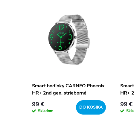
V
d
ý
u
p
k
i
t
s
o
p
v
Smart hodinky CARNEO Phoenix
Smart
HR+ 2nd gen. strieborné
HR+ 2
r
99 €
99 €
DO KOŠÍKA
o
Skladom
Skl
d