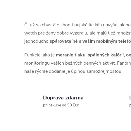
u
O
v
k
Či už sa chystáte zhodiť nejaké tie kilá navyše, aleb
l
watch pre ženy dobre vyzerajú, ale majú tiež množst
t
jednoducho
spárovateľné s vaším mobilným tele
á
o
d
Funkcie, ako je
meranie tlaku, spálených kalórií, 
monitoringu vašich bežných denných aktivít. Fandím
v
a
naše rýchle dodanie je úplnou samozrejmosťou.
c
i
Doprava zdarma
e
pri nákupe od 50 Eur
p
p
r