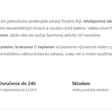
o len jednoducho preferujete zdravý životný štýl,
inteligentné d
vo neoceniteľných funkcií a vysokú výdrž batérie. Vďaka smart t
fónom
, takže vám ani počas športovej aktivity nič neunikne.
oxymeter, krokomer
či
teplomer
sú pomerne významné nielen z po
e každému vášmu kroku ku zdraviu, a aby ste si mohli využiť be
Doručenie do 24h
Skladom
ri objednávke do 12:00 h
všetky produkty skladom