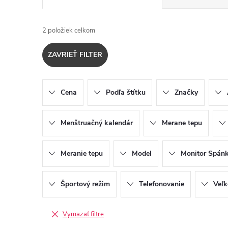
a
2
položiek celkom
d
ZAVRIEŤ FILTER
e
n
Cena
Podľa štítku
Značky
i
Menštruačný kalendár
Merane tepu
e
Meranie tepu
Model
Monitor Spán
p
Športový režim
Telefonovanie
Veľk
r
o
Vymazať filtre