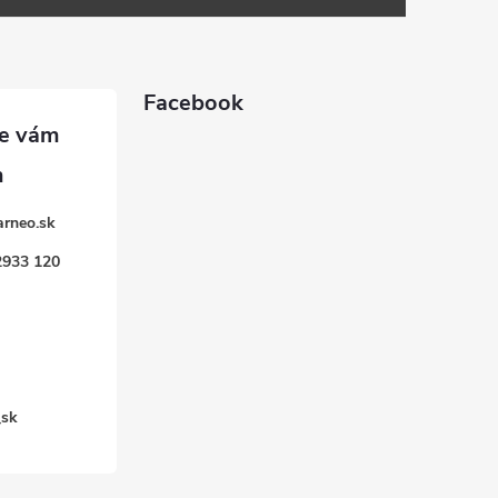
Facebook
arneo.sk
2933 120
k
_sk