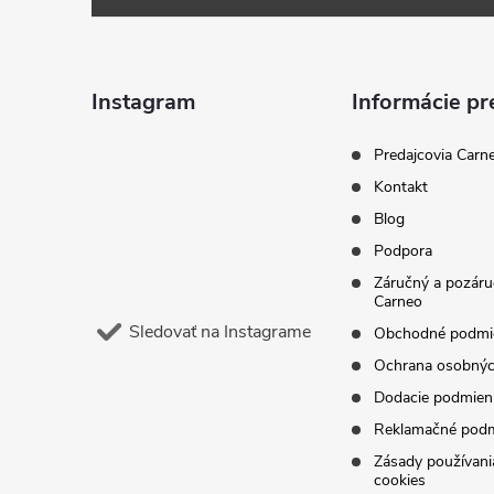
p
ä
Instagram
Informácie pr
t
Predajcovia Carn
Kontakt
i
Blog
Podpora
e
Záručný a pozáru
Carneo
Sledovať na Instagrame
Obchodné podmi
Ochrana osobnýc
Dodacie podmien
Reklamačné pod
Zásady používani
cookies