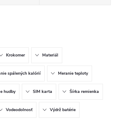
Krokomer
Materiál
nie spálených kalórií
Meranie teploty
ie hudby
SIM karta
Šírka remienka
Vodeodolnosť
Výdrž batérie