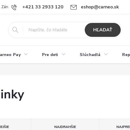
+421 33 2933 120
eshop@carneo.sk
Záručný a pozáručný servis Carneo
Obchodné podmienky
Ochran
HĽADAŤ
arneo Pay
Pre deti
Slúchadlá
Rep
inky
EJŠIE
NAJDRAHŠIE
NAJPRE