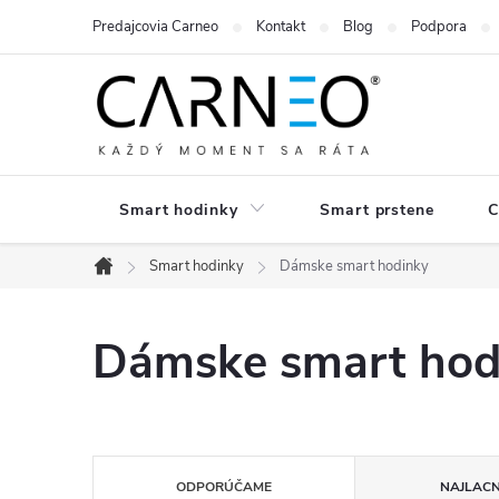
Prejsť
Predajcovia Carneo
Kontakt
Blog
Podpora
na
obsah
Smart hodinky
Smart prstene
C
Smart hodinky
Dámske smart hodinky
Domov
Dámske smart hod
R
ODPORÚČAME
NAJLACN