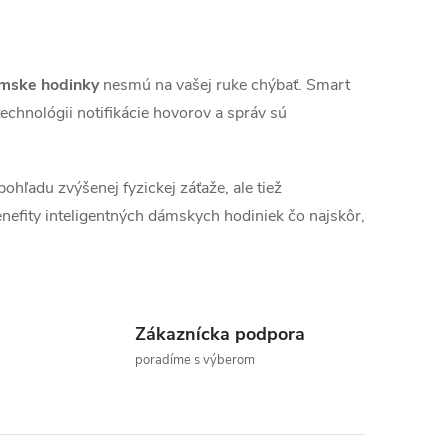
ámske hodinky
nesmú na vašej ruke chýbať. Smart
echnológii notifikácie hovorov a správ sú
hľadu zvýšenej fyzickej záťaže, ale tiež
nefity inteligentných dámskych hodiniek čo najskôr,
Zákaznícka podpora
poradíme s výberom