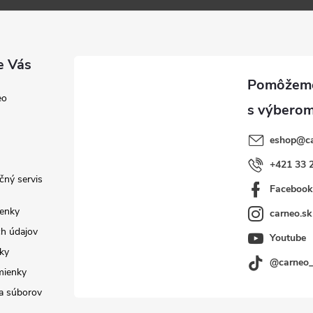
e Vás
eo
eshop
@
c
+421 33 
čný servis
Faceboo
enky
carneo.sk
h údajov
Youtube
ky
@carneo
mienky
a súborov