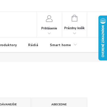
a osobných údajov
Dodacie podmienky
Reklamačné podmienky
NÁKUPNÝ
KOŠÍK
Prázdny košík
Prihlásenie
roduktory
Rádiá
Smart home
Kamery do
DÁVANEJŠIE
ABECEDNE