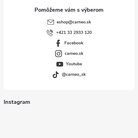
e
eshop
@
carneo.sk
+421 33 2933 120
Facebook
carneo.sk
Youtube
@carneo_sk
Instagram