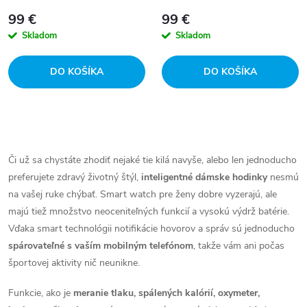
p
strieborné
p
99 €
99 €
r
Skladom
Skladom
r
o
DO KOŠÍKA
DO KOŠÍKA
o
d
d
O
u
u
v
Či už sa chystáte zhodiť nejaké tie kilá navyše, alebo len jednoducho
k
preferujete zdravý životný štýl,
inteligentné dámske hodinky
nesmú
l
k
na vašej ruke chýbať. Smart watch pre ženy dobre vyzerajú, ale
t
á
majú tiež množstvo neoceniteľných funkcií a vysokú výdrž batérie.
t
Vďaka smart technológii notifikácie hovorov a správ sú jednoducho
o
d
spárovateľné s vaším mobilným telefónom
, takže vám ani počas
o
športovej aktivity nič neunikne.
a
v
v
Funkcie, ako je
meranie tlaku, spálených kalórií, oxymeter,
c