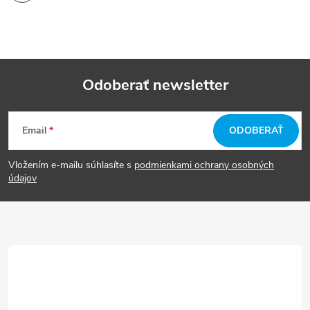
Odoberať newsletter
Z
Email
ODOBERAŤ
á
Vložením e-mailu súhlasíte s
podmienkami ochrany osobných
p
údajov
ä
t
i