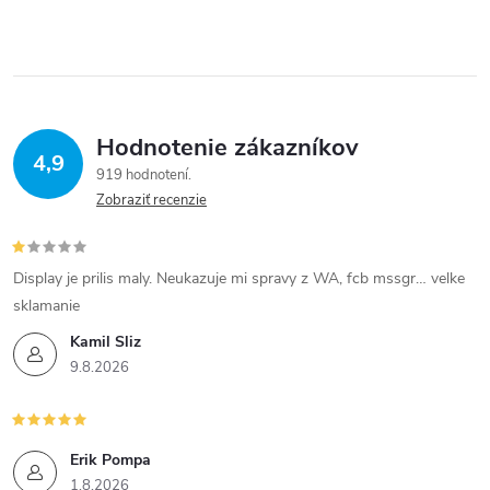
s
u
Hodnotenie zákazníkov
4,9
919 hodnotení
Zobraziť recenzie
Display je prilis maly. Neukazuje mi spravy z WA, fcb mssgr… velke
sklamanie
Kamil Sliz
9.8.2026
Erik Pompa
1.8.2026