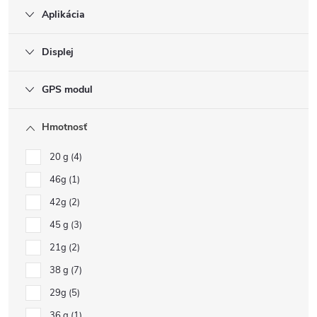
Aplikácia
Displej
GPS modul
Hmotnosť
20 g
4
46g
1
42g
2
45 g
3
21g
2
38 g
7
29g
5
36 g
1