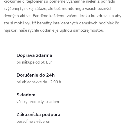
krokomer
či
teplomer
sú pomerne významné nielen z pohľadu
i
zvýšenej fyzickej záťaže, ale tiež monitoringu vašich bežných
denných aktivít. Fandíme každému vášmu kroku ku zdraviu, a aby
e
ste si mohli využiť benefity inteligentných dámskych hodiniek čo
p
najskôr, naše rýchle dodanie je úplnou samozrejmosťou.
r
v
Doprava zdarma
pri nákupe od 50 Eur
k
Doručenie do 24h
y
pri objednávke do 12:00 h
v
Skladom
ý
všetky produkty skladom
p
Zákaznícka podpora
poradíme s výberom
i