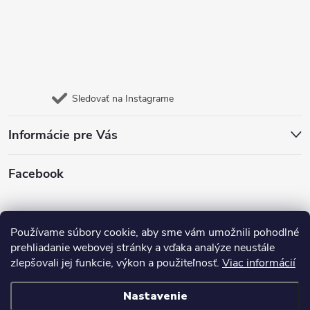
Sledovať na Instagrame
Informácie pre Vás
Facebook
Jazyk
Používame súbory cookie, aby sme vám umožnili pohodlné
prehliadanie webovej stránky a vďaka analýze neustále
zlepšovali jej funkcie, výkon a použiteľnosť.
Viac informácií
Nastavenie