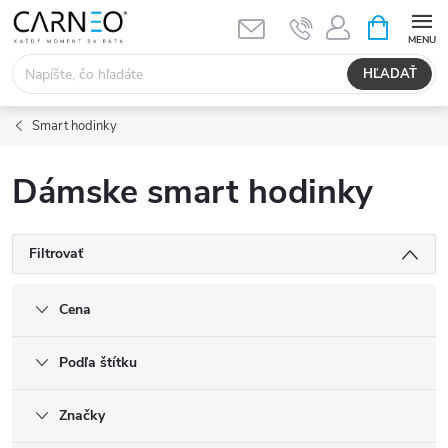
Prejsť
NÁKUPN
KOŠÍK
na
obsah
HĽADAŤ
Smart hodinky
Dámske smart hodinky
Filtrovať
Cena
Podľa štítku
Značky