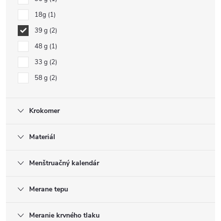
18g
1
39 g
2
48 g
1
33 g
2
58 g
2
Krokomer
Materiál
Menštruačný kalendár
Merane tepu
Meranie krvného tlaku