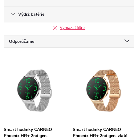
Výdrž batérie
Vymazať filtre
R
Odporúčame
a
Najlacnejšie
V
Najdrahšie
d
ý
Najpredávanejšie
e
p
Abecedne
n
i
i
s
e
Smart hodinky CARNEO
Smart hodinky CARNEO
Phoenix HR+ 2nd gen.
Phoenix HR+ 2nd gen. zlaté