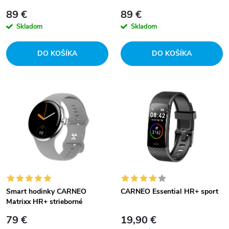
p
strieborné
p
89 €
89 €
r
Skladom
Skladom
r
o
DO KOŠÍKA
DO KOŠÍKA
o
d
d
u
u
k
k
t
t
o
o
Smart hodinky CARNEO
CARNEO Essential HR+ sport
Matrixx HR+ strieborné
v
v
79 €
19,90 €