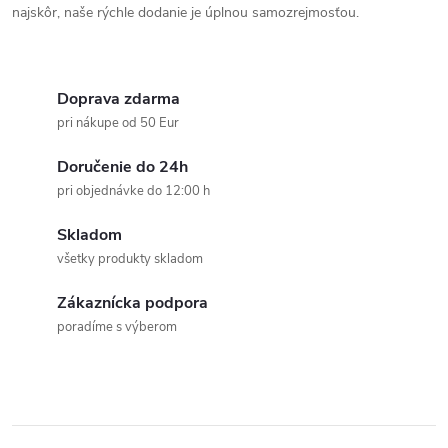
p
najskôr, naše rýchle dodanie je úplnou samozrejmosťou.
r
v
Doprava zdarma
pri nákupe od 50 Eur
k
Doručenie do 24h
y
pri objednávke do 12:00 h
v
Skladom
ý
všetky produkty skladom
p
Zákaznícka podpora
poradíme s výberom
i
s
u