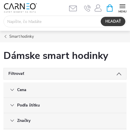
Prejsť
NÁKUPN
KOŠÍK
na
obsah
HĽADAŤ
Smart hodinky
Dámske smart hodinky
Filtrovať
Cena
Podľa štítku
Značky