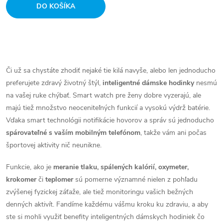
DO KOŠÍKA
O
v
Či už sa chystáte zhodiť nejaké tie kilá navyše, alebo len jednoducho
preferujete zdravý životný štýl,
inteligentné dámske hodinky
nesmú
l
na vašej ruke chýbať. Smart watch pre ženy dobre vyzerajú, ale
á
majú tiež množstvo neoceniteľných funkcií a vysokú výdrž batérie.
Vďaka smart technológii notifikácie hovorov a správ sú jednoducho
d
spárovateľné s vaším mobilným telefónom
, takže vám ani počas
športovej aktivity nič neunikne.
a
Funkcie, ako je
meranie tlaku, spálených kalórií, oxymeter,
c
krokomer
či
teplomer
sú pomerne významné nielen z pohľadu
i
zvýšenej fyzickej záťaže, ale tiež monitoringu vašich bežných
denných aktivít. Fandíme každému vášmu kroku ku zdraviu, a aby
e
ste si mohli využiť benefity inteligentných dámskych hodiniek čo