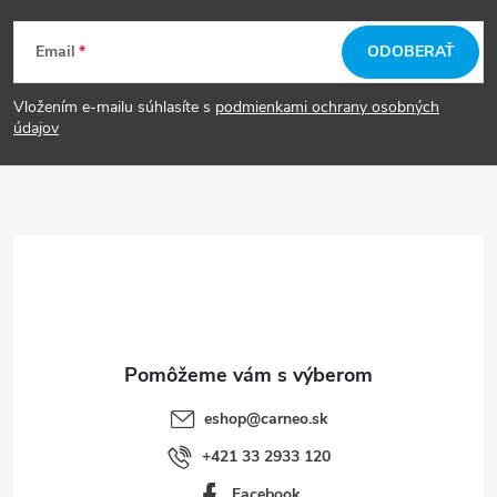
Z
Email
ODOBERAŤ
á
Vložením e-mailu súhlasíte s
podmienkami ochrany osobných
p
údajov
ä
t
i
e
eshop
@
carneo.sk
+421 33 2933 120
Facebook