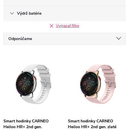
Výdrž batérie
Vymazať filtre
R
Odporúčame
a
Najlacnejšie
V
Najdrahšie
d
ý
Najpredávanejšie
e
p
Abecedne
n
i
i
s
e
Smart hodinky CARNEO
Smart hodinky CARNEO
Heiloo HR+ 2nd gen.
Heiloo HR+ 2nd gen. zlaté