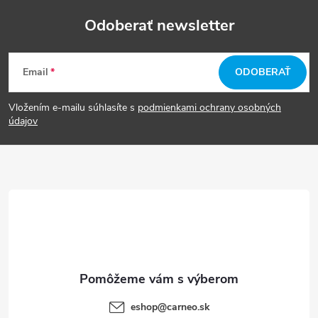
Odoberať newsletter
Z
Email
ODOBERAŤ
á
Vložením e-mailu súhlasíte s
podmienkami ochrany osobných
p
údajov
ä
t
i
e
eshop
@
carneo.sk