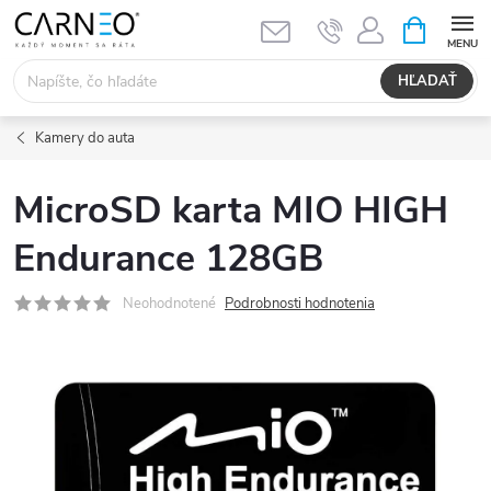
Prejsť
NÁKUPN
KOŠÍK
na
obsah
HĽADAŤ
Kamery do auta
MicroSD karta MIO HIGH
Endurance 128GB
Neohodnotené
Podrobnosti hodnotenia