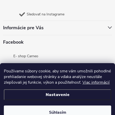
Sledovať na Instagrame
Informácie pre Vás
Facebook
E- shop Carneo
Jazyk
Používame súbory cookie, aby sme vám umožnili pohodlné
prehliadanie webovej stránky a vďaka analýze neustále
zlepšovali jej funkcie, výkon a použiteľnosť.
Viac informácií
Nastavenie
Copyright 2026
E- shop Carneo
. Všetky práva vyhradené.
Upraviť nastavenie cookies
Súhlasím