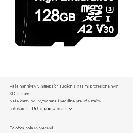
Vaše nahrávky v najlepších rukách s našimi profesionálnymi
SD kartami!
Naše karty boli vytvorené špeciálne pre užívateľov
autokamier.
Detailné informácie
Položka bola vypredaná…