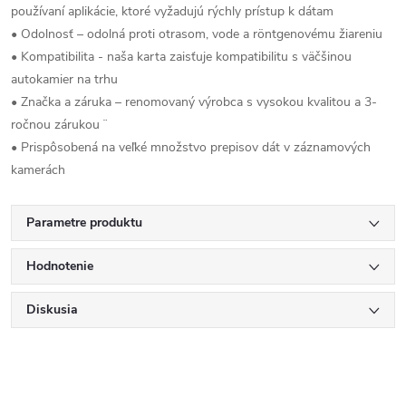
používaní aplikácie, ktoré vyžadujú rýchly prístup k dátam
• Odolnosť – odolná proti otrasom, vode a röntgenovému žiareniu
• Kompatibilita - naša karta zaisťuje kompatibilitu s väčšinou
autokamier na trhu
• Značka a záruka – renomovaný výrobca s vysokou kvalitou a 3-
ročnou zárukou ¨
• Prispôsobená na veľké množstvo prepisov dát v záznamových
kamerách
Parametre produktu
Hodnotenie
Diskusia