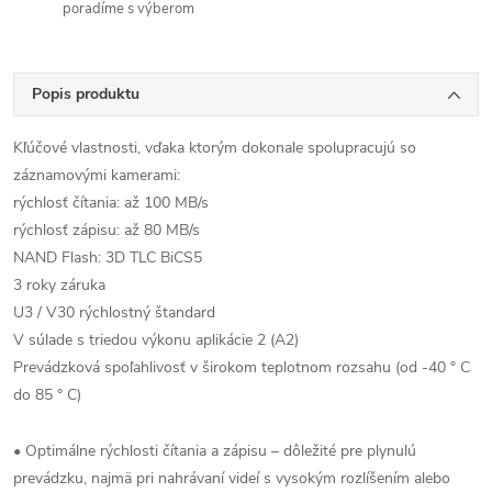
poradíme s výberom
Popis produktu
Kľúčové vlastnosti, vďaka ktorým dokonale spolupracujú so
záznamovými kamerami:
rýchlosť čítania: až 100 MB/s
rýchlosť zápisu: až 80 MB/s
NAND Flash: 3D TLC BiCS5
3 roky záruka
U3 / V30 rýchlostný štandard
V súlade s triedou výkonu aplikácie 2 (A2)
Prevádzková spoľahlivosť v širokom teplotnom rozsahu (od -40 ° C
do 85 ° C)
• Optimálne rýchlosti čítania a zápisu – dôležité pre plynulú
prevádzku, najmä pri nahrávaní videí s vysokým rozlíšením alebo