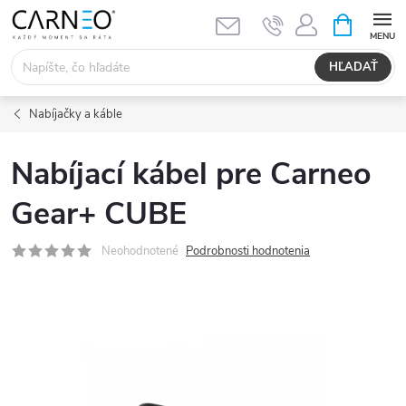
Prejsť
NÁKUPN
KOŠÍK
na
obsah
HĽADAŤ
Nabíjačky a káble
Nabíjací kábel pre Carneo
Gear+ CUBE
Neohodnotené
Podrobnosti hodnotenia