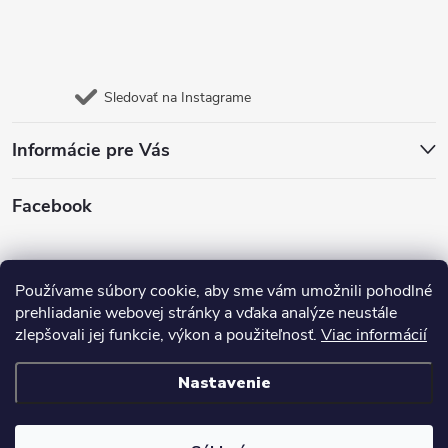
Sledovať na Instagrame
Informácie pre Vás
Facebook
Jazyk
Používame súbory cookie, aby sme vám umožnili pohodlné
prehliadanie webovej stránky a vďaka analýze neustále
zlepšovali jej funkcie, výkon a použiteľnosť.
Viac informácií
Nastavenie
Copyright 2026
E- shop Carneo
. Všetky práva vyhradené.
Upraviť nastavenie cookies