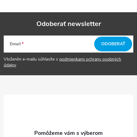
Odoberať newsletter
Z
Email
ODOBERAŤ
á
Vložením e-mailu súhlasíte s
podmienkami ochrany osobných
p
údajov
ä
t
i
e