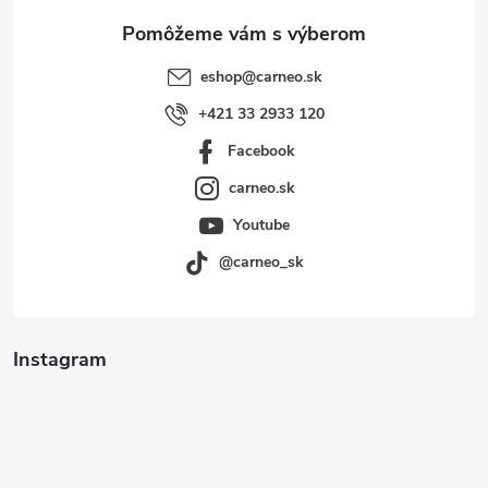
e
eshop
@
carneo.sk
+421 33 2933 120
Facebook
carneo.sk
Youtube
@carneo_sk
Instagram