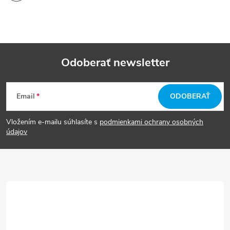
Odoberať newsletter
Z
Email
ODOBERAŤ
á
Vložením e-mailu súhlasíte s
podmienkami ochrany osobných
p
údajov
ä
t
i