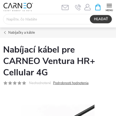
Prejsť
NÁKUPN
KOŠÍK
na
obsah
HĽADAŤ
Nabíjačky a káble
Nabíjací kábel pre
CARNEO Ventura HR+
Cellular 4G
Neohodnotené
Podrobnosti hodnotenia