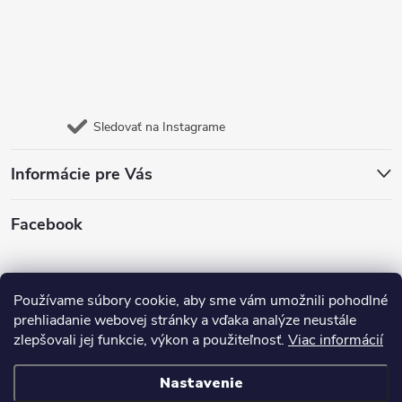
Sledovať na Instagrame
Informácie pre Vás
Facebook
Jazyk
Používame súbory cookie, aby sme vám umožnili pohodlné
prehliadanie webovej stránky a vďaka analýze neustále
zlepšovali jej funkcie, výkon a použiteľnosť.
Viac informácií
Nastavenie
Copyright 2026
E- shop Carneo
. Všetky práva vyhradené.