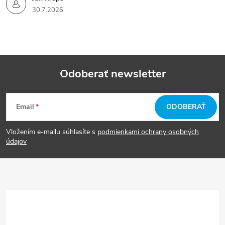
30.7.2026
Odoberať newsletter
Z
Email
ODOBERAŤ
á
Vložením e-mailu súhlasíte s
podmienkami ochrany osobných
p
údajov
ä
t
i