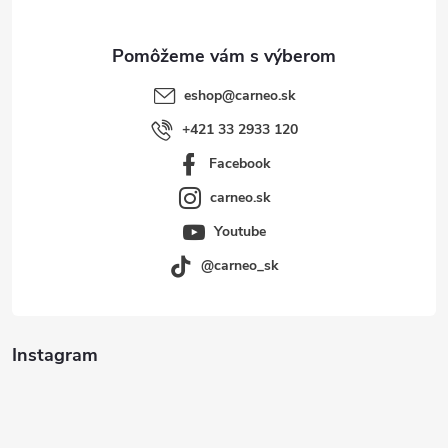
e
eshop
@
carneo.sk
+421 33 2933 120
Facebook
carneo.sk
Youtube
@carneo_sk
Instagram