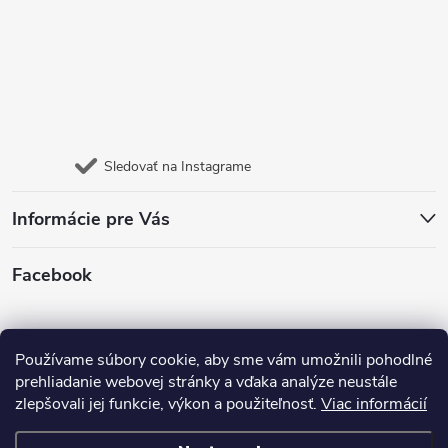
Sledovať na Instagrame
Informácie pre Vás
Facebook
Jazyk
Používame súbory cookie, aby sme vám umožnili pohodlné
prehliadanie webovej stránky a vďaka analýze neustále
zlepšovali jej funkcie, výkon a použiteľnosť.
Viac informácií