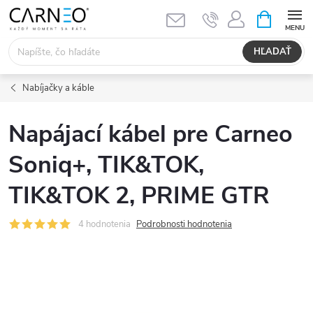
Prejsť
NÁKUPN
KOŠÍK
na
obsah
HĽADAŤ
Nabíjačky a káble
Napájací kábel pre Carneo
Soniq+, TIK&TOK,
TIK&TOK 2, PRIME GTR
4 hodnotenia
Podrobnosti hodnotenia