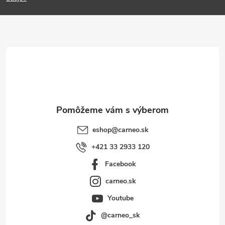
p
ä
t
i
e
eshop
@
carneo.sk
+421 33 2933 120
Facebook
carneo.sk
Youtube
@carneo_sk