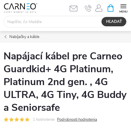
Prejsť
NÁKUPN
KOŠÍK
na
obsah
HĽADAŤ
Nabíjačky a káble
Napájací kábel pre Carneo
Guardkid+ 4G Platinum,
Platinum 2nd gen. , 4G
ULTRA, 4G Tiny, 4G Buddy
a Seniorsafe
1 hodnotenie
Podrobnosti hodnotenia