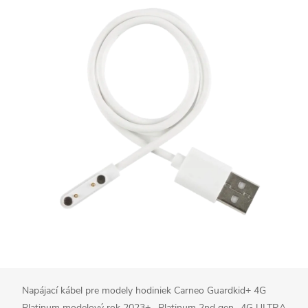
Napájací kábel pre modely hodiniek Carneo Guardkid+ 4G
Platinum modelový rok 2023+ , Platinum 2nd gen., 4G ULTRA