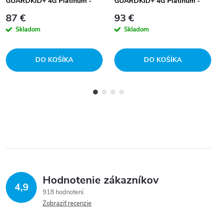
GUARDKID+ 4G Platinum -
GUARDKID+ 4G Platinum -
čierne
modré
87 €
93 €
Skladom
Skladom
DO KOŠÍKA
DO KOŠÍKA
Hodnotenie zákazníkov
4,9
918 hodnotení
Zobraziť recenzie