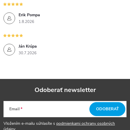
Erik Pompa
1.8.2026
Ján Krúpa
30.7.2026
Odoberať newsletter
Z
Email
ODOBERAŤ
á
Vložením e-mailu súhlasíte s
podmienkami ochrany osobných
údajov