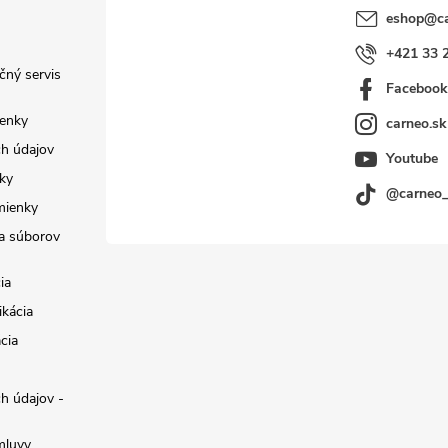
eshop
@
c
+421 33 
čný servis
Faceboo
enky
carneo.sk
h údajov
Youtube
ky
@carneo
mienky
a súborov
ia
ikácia
cia
h údajov -
mluvy