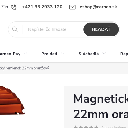
+421 33 2933 120
eshop@carneo.sk
Záručný a pozáručný servis Carneo
Obchodné podmienky
Ochran
HĽADAŤ
arneo Pay
Pre deti
Slúchadlá
Rep
cký remienok 22mm oranžový
Magnetic
22mm ora
Neohodnotené