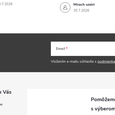
0.7.2026
Mirach uzeiri
30.7.2026
Email
Vložením e-mailu súhlasíte s
podmienka
e Vás
eo