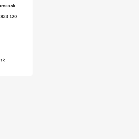
arneo.sk
2933 120
k
_sk