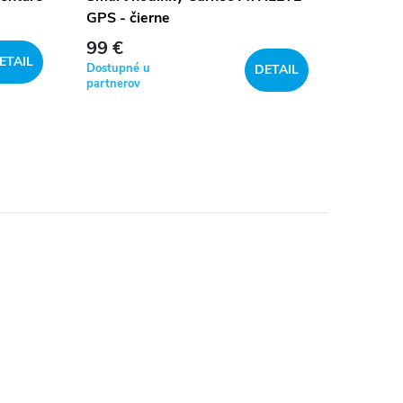
GPS - čierne
GPS - s
99 €
49 €
ETAIL
Dostupné u
Sklad
DETAIL
partnerov