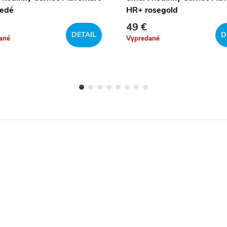
edé
HR+ rosegold
49 €
DETAIL
D
ané
Vypredané