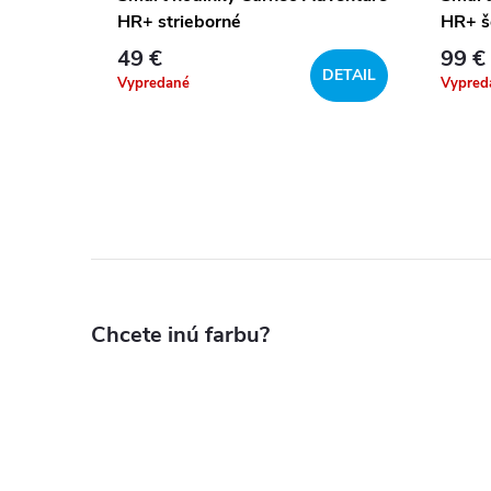
HR+ strieborné
HR+ š
49 €
99 €
DETAIL
Vypredané
Vypred
DETAIL