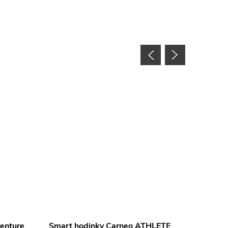
Akcia
enture
Smart hodinky Carneo ATHLETE
Smart 