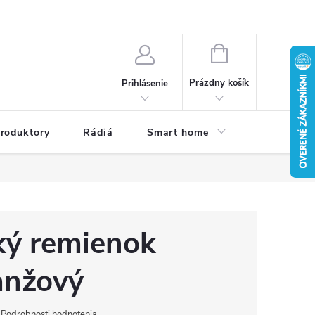
a osobných údajov
Dodacie podmienky
Reklamačné podmienky
NÁKUPNÝ
KOŠÍK
Prázdny košík
Prihlásenie
roduktory
Rádiá
Smart home
Kamery do
ký remienok
nžový
Podrobnosti hodnotenia