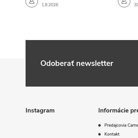
1.8.2026
3
Z
Odoberať newsletter
á
p
ä
Instagram
Informácie pr
t
Predajcovia Carn
Kontakt