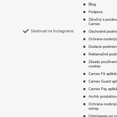
i
Blog
Podpora
e
Záručný a pozáru
Carneo
Sledovať na Instagrame
Obchodné podmi
Ochrana osobnýc
Dodacie podmien
Reklamačné pod
Zásady používani
cookies
Carneo Fit aplikác
Carneo Guard apl
Carneo Pay apliká
Archív produktov
Ochrana osobnýc
eshop
Odstúpenie od z