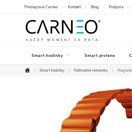
Prejsť
Predajcovia Carneo
Kontakt
Blog
Podpora
na
obsah
Smart hodinky
Smart prstene
C
Smart hodinky
Náhradné remienky
Magneti
Domov