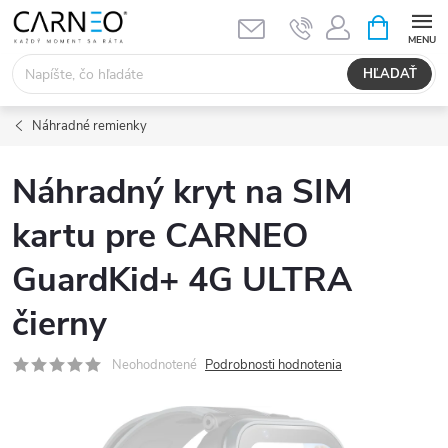
Prejsť
NÁKUPN
KOŠÍK
na
obsah
HĽADAŤ
Náhradné remienky
Náhradný kryt na SIM
kartu pre CARNEO
GuardKid+ 4G ULTRA
čierny
Neohodnotené
Podrobnosti hodnotenia