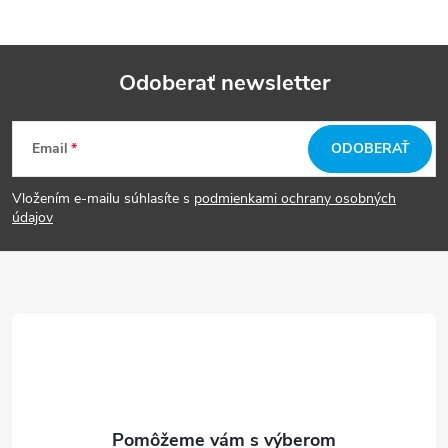
Odoberať newsletter
Z
Email
ODOBERAŤ
á
Vložením e-mailu súhlasíte s
podmienkami ochrany osobných
p
údajov
ä
t
i
e