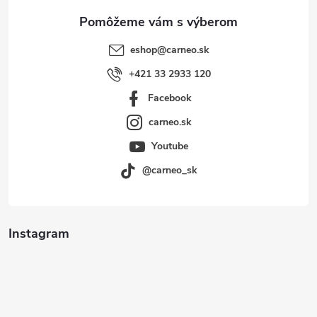
e
eshop
@
carneo.sk
+421 33 2933 120
Facebook
carneo.sk
Youtube
@carneo_sk
Instagram