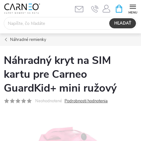
Prejsť
NÁKUPN
KOŠÍK
na
obsah
HĽADAŤ
Náhradné remienky
Náhradný kryt na SIM
kartu pre Carneo
GuardKid+ mini ružový
Neohodnotené
Podrobnosti hodnotenia