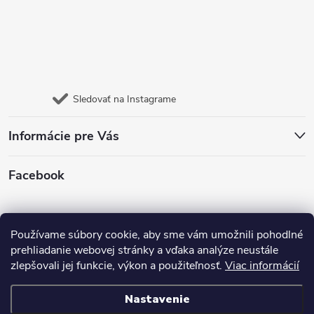
Sledovať na Instagrame
Informácie pre Vás
Facebook
Jazyk
Používame súbory cookie, aby sme vám umožnili pohodlné
prehliadanie webovej stránky a vďaka analýze neustále
zlepšovali jej funkcie, výkon a použiteľnosť.
Viac informácií
Nastavenie
Copyright 2026
E- shop Carneo
. Všetky práva vyhradené.