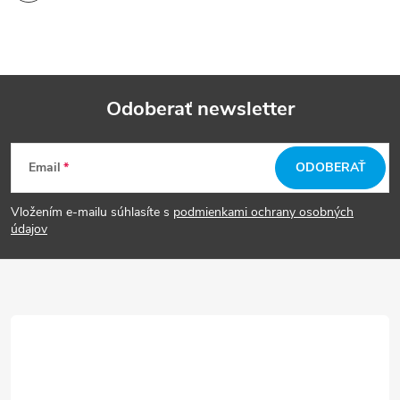
Odoberať newsletter
Z
Email
ODOBERAŤ
á
Vložením e-mailu súhlasíte s
podmienkami ochrany osobných
p
údajov
ä
t
i