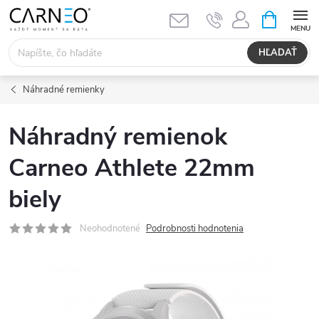
Prejsť
NÁKUPN
KOŠÍK
na
obsah
HĽADAŤ
Náhradné remienky
Náhradný remienok
Carneo Athlete 22mm
biely
Neohodnotené
Podrobnosti hodnotenia