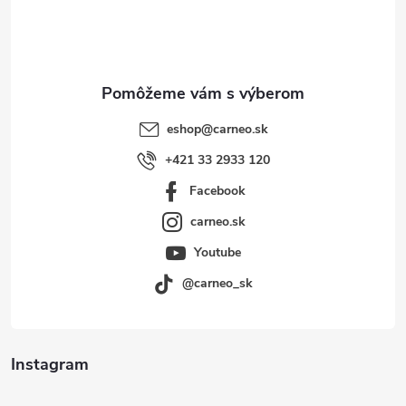
i
e
eshop
@
carneo.sk
+421 33 2933 120
Facebook
carneo.sk
Youtube
@carneo_sk
Instagram