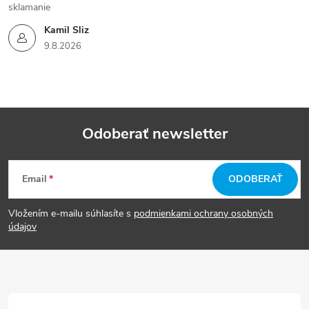
sklamanie
Kamil Sliz
9.8.2026
Odoberať newsletter
Z
Email
ODOBERAŤ
á
Vložením e-mailu súhlasíte s
podmienkami ochrany osobných
p
údajov
ä
t