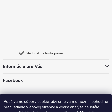
Sledovať na Instagrame
Informácie pre Vás
Facebook
Jazyk
Používame súbory cookie, aby sme vám umožnili pohodlné
prehliadanie webovej stránky a vďaka analýze neustále