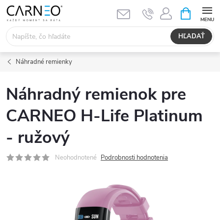
Prejsť
NÁKUPN
KOŠÍK
na
obsah
HĽADAŤ
Náhradné remienky
Náhradný remienok pre
CARNEO H-Life Platinum
- ružový
Neohodnotené
Podrobnosti hodnotenia