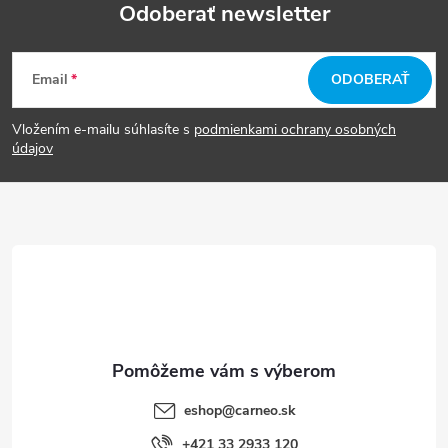
Odoberať newsletter
Z
Email
ODOBERAŤ
á
Vložením e-mailu súhlasíte s
podmienkami ochrany osobných
p
údajov
ä
t
i
e
eshop
@
carneo.sk
+421 33 2933 120