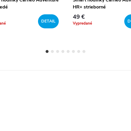
edé
HR+ strieborné
49 €
DETAIL
D
ané
Vypredané