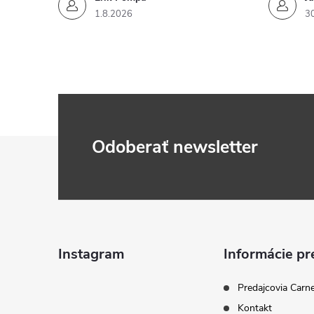
1.8.2026
3
Z
Odoberať newsletter
á
p
ä
Instagram
Informácie pr
t
Predajcovia Carn
Kontakt