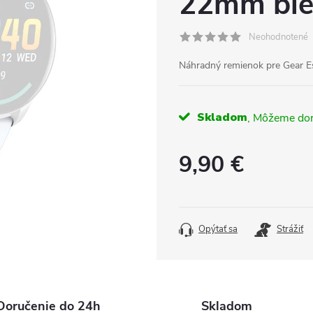
22mm bie
Neohodnotené
Náhradný remienok pre Gear Es
Skladom
9,90 €
Jednotková
cena:
Opýtať sa
Strážiť
Doručenie do 24h
Skladom