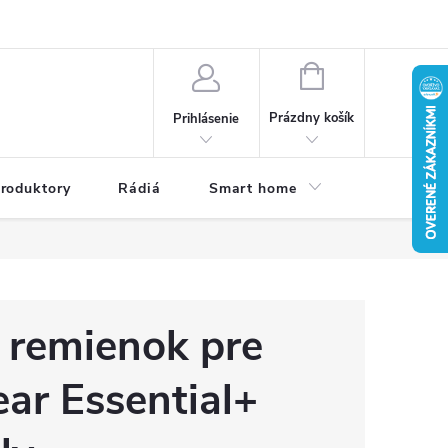
a osobných údajov
Dodacie podmienky
Reklamačné podmienky
NÁKUPNÝ
KOŠÍK
Prázdny košík
Prihlásenie
roduktory
Rádiá
Smart home
Kamery do
 remienok pre
ar Essential+