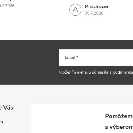
0.7.2026
Mirach uzeiri
30.7.2026
Email
Vložením e-mailu súhlasíte s
podmienka
e Vás
eo