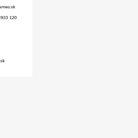
arneo.sk
2933 120
k
_sk