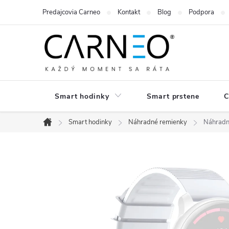
Prejsť
Predajcovia Carneo
Kontakt
Blog
Podpora
na
obsah
Smart hodinky
Smart prstene
C
Smart hodinky
Náhradné remienky
Náhradn
Domov