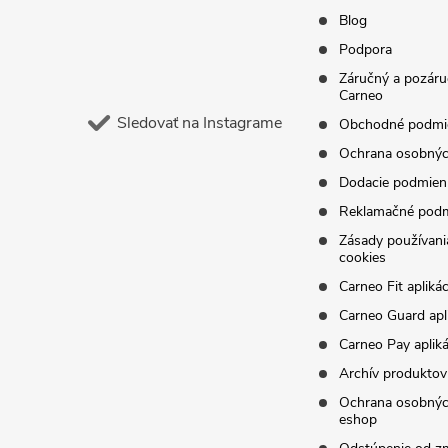
i
Blog
Podpora
e
Záručný a pozáru
Carneo
Sledovať na Instagrame
Obchodné podmi
Ochrana osobnýc
Dodacie podmien
Reklamačné pod
Zásady používani
cookies
Carneo Fit aplikác
Carneo Guard apl
Carneo Pay apliká
Archív produktov
Ochrana osobnýc
eshop