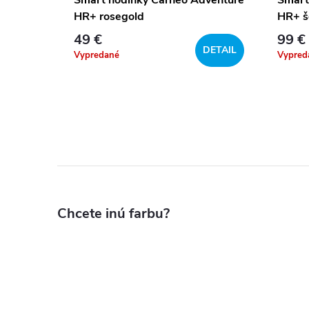
HR+ rosegold
HR+ š
49 €
99 €
KOŠÍKA
DETAIL
Vypredané
Vypred