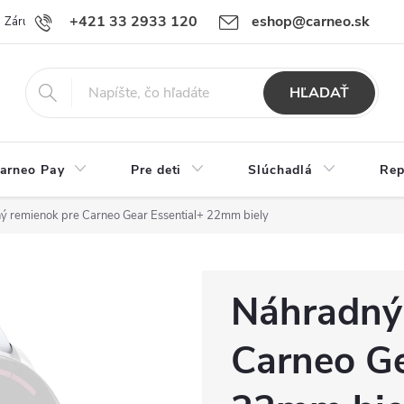
+421 33 2933 120
eshop@carneo.sk
Záručný a pozáručný servis Carneo
Obchodné podmienky
Ochran
HĽADAŤ
arneo Pay
Pre deti
Slúchadlá
Rep
ý remienok pre Carneo Gear Essential+ 22mm biely
Náhradný
Carneo Ge