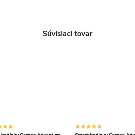
Súvisiaci tovar
 hodinky Carneo Adventure
Smart hodinky Carneo Adv