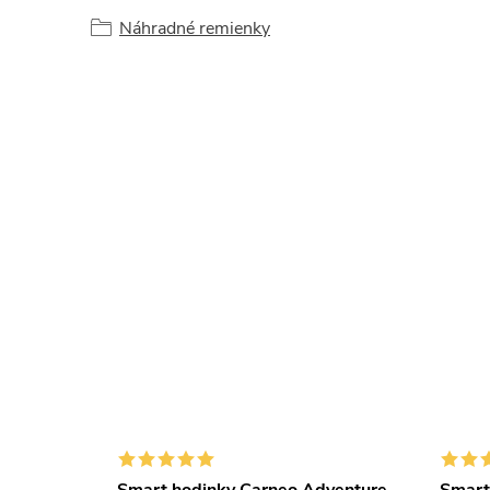
Náhradné remienky
–12 %
79 €
dventure
Smart hodinky Carneo Adventure
Smart