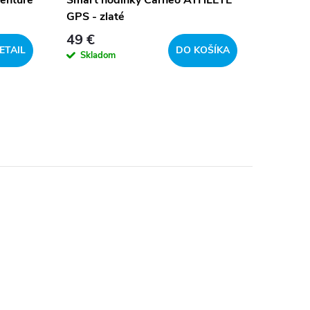
GPS - zlaté
GPS - s
49 €
49 €
ETAIL
DO KOŠÍKA
Skladom
Sklad