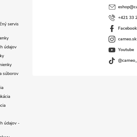
eshop
@
c
+421 33 
čný servis
Faceboo
enky
carneo.sk
h údajov
Youtube
ky
@carneo
mienky
a súborov
ia
ikácia
cia
h údajov -