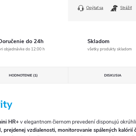
Opýtať sa
Strážiť
Doručenie do 24h
Skladom
ri objednávke do 12:00 h
všetky produkty skladom
HODNOTENIE (1)
DISKUSIA
ity
ini HR+
v elegantnom čiernom prevedení disponujú okrúh
 prejdenej vzdialenosti, monitorovanie spálených kalórií č