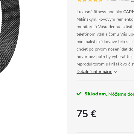
Luxusné fitness hodinky
CARN
Milánskym, kovovým remienk
monitorujú Vašu dennú aktivit
telefónom vďaka čomu Vás upoz
minimalistické kovové telo s j
chcieť po prvom nosení dať do
hovor bez potreby vyberať tel
reproduktorom s krištáľovo či
Detailné informácie
Skladom
75 €
Jednotková
cena: