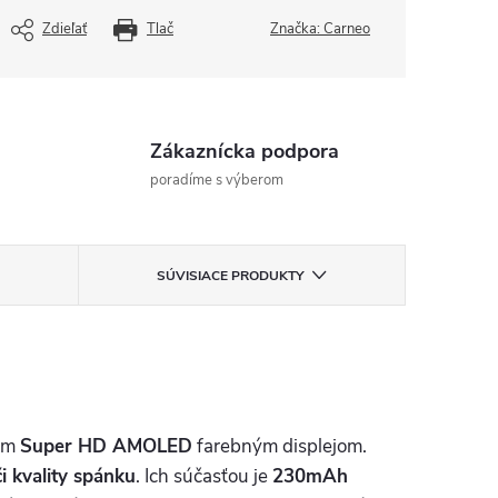
Zdieľať
Tlač
Značka:
Carneo
Zákaznícka podpora
poradíme s výberom
SÚVISIACE PRODUKTY
lim
Super HD AMOLED
farebným displejom.
i kvality spánku
. Ich súčasťou je
230mAh