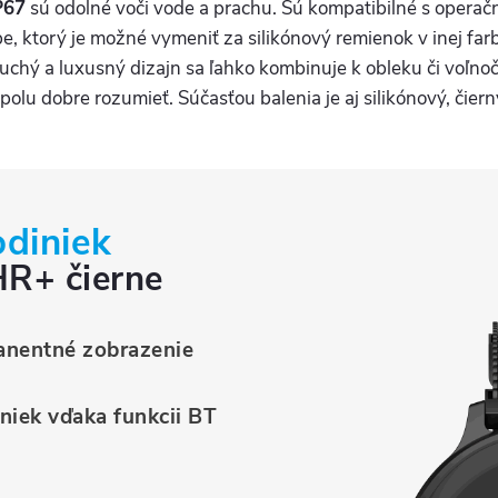
P67
sú odolné voči vode a prachu. Sú kompatibilné s oper
be, ktorý je možné vymeniť za silikónový remienok v inej f
chý a luxusný dizajn sa ľahko kombinuje k obleku či voľno
spolu dobre rozumieť. Súčasťou balenia je aj silikónový, čier
odiniek
R+ čierne
anentné zobrazenie
niek vďaka funkcii BT