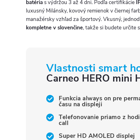
batéria
s výdržou 3 až 4 dni. Podľa certifikácie
I
luxusný Milánsky, kovový remienok v čiernej far
manažérsky vzhľad za športový. Vkusný, jednodu
kompletne v slovenčine
, takže si budete určite 
Vlastnosti smart h
Carneo HERO mini H
Funkcia always on pre perm
času na displeji
Telefonovanie priamo z hodi
call
Super HD AMOLED displej