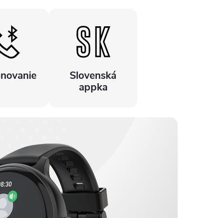
onovanie
Slovenská
appka