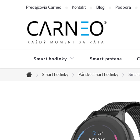
Prejsť
Predajcovia Carneo
Kontakt
Blog
Podpora
na
obsah
Smart hodinky
Smart prstene
C
Smart hodinky
Pánske smart hodinky
Smart
Domov