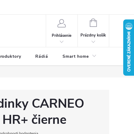
a osobných údajov
Dodacie podmienky
Reklamačné podmienky
NÁKUPNÝ
KOŠÍK
Prázdny košík
Prihlásenie
roduktory
Rádiá
Smart home
Kamery do
dinky CARNEO
 HR+ čierne
odrobnosti hodnotenia