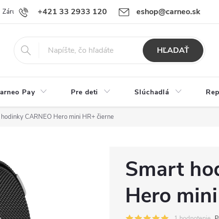
+421 33 2933 120
eshop@carneo.sk
Záručný a pozáručný servis Carneo
Obchodné podmienky
Ochran
HĽADAŤ
arneo Pay
Pre deti
Slúchadlá
Rep
 hodinky CARNEO Hero mini HR+ čierne
Smart ho
Hero mini
1 hodnotenie
P