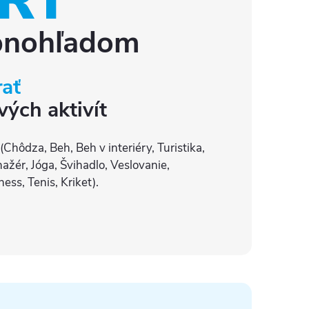
RT
bnohľadom
ať
vých aktivít
Chôdza, Beh, Beh v interiéry, Turistika,
enažér, Jóga, Švihadlo, Veslovanie,
ness, Tenis, Kriket).