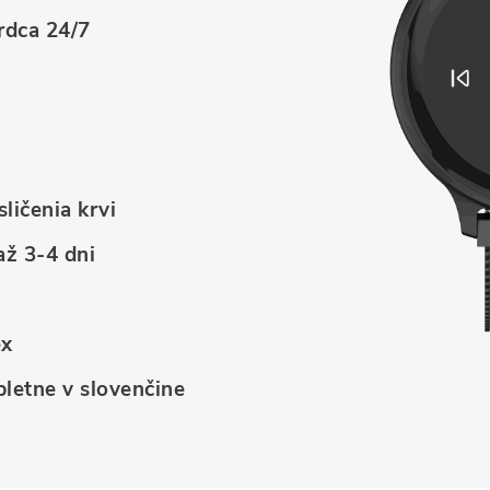
rdca 24/7
ličenia krvi
až 3-4 dni
ex
pletne v slovenčine