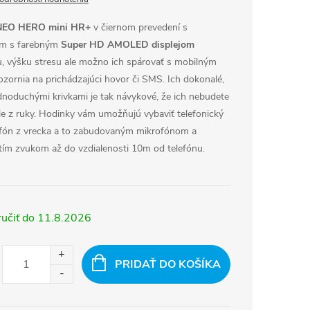
EO HERO mini HR+
v čiernom prevedení s
om s farebným
Super HD AMOLED displejom
u, výšku stresu ale možno ich spárovať s mobilným
ornia na prichádzajúci hovor či SMS. Ich dokonalé,
ednoduchými krivkami je tak návykové, že ich nebudete
le z ruky. Hodinky vám umožňujú vybaviť telefonický
efón z vrecka a to zabudovaným mikrofónom a
stím zvukom až do vzdialenosti 10m od telefónu.
11.8.2026
PRIDAŤ DO KOŠÍKA