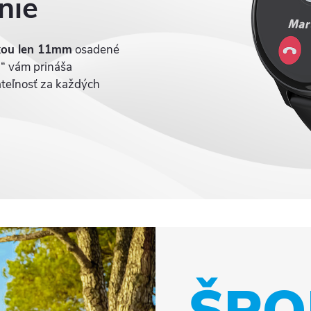
nie
kou len 11mm
osadené
1“ vám prináša
tateľnosť za každých