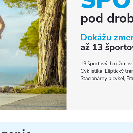
ŠPO
pod dro
Dokážu zmer
až 13 športo
13 športových režimov (
Cyklistika, Eliptický tr
Stacionárny bicykel, Fit