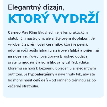
Elegantný dizajn,
KTORÝ VYDRŽÍ
Carneo Pay Ring
Brushed nie je len praktickým
platobným nástrojom, ale aj
štýlovým doplnkom
. Je
vyrobený
z prémiovej keramiky
, ktorá je pevná,
odolná
voči poškriabaniu
a zároveň
ľahká a príjemná
na nosenie
. Povrchová úprava Brushed dodáva
prsteňu
moderný a sofistikovaný vzhľad
, vďaka
ktorému sa hodí k bežnému oblečeniu aj elegantným
outfitom. Je
hypoalergénny
a navrhnutý tak, aby ste
ho mohli
nosiť celý deň
– od ranného tréningu až po
večerné stretnutia.