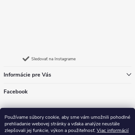
Sledovať na Instagrame
Informácie pre Vás
Facebook
Jazyk
Používame súbory cookie, aby sme vám umožnili pohodlné
prehliadanie webovej stránky a vďaka analýze neustále
zlepšovali jej funkcie, výkon a použiteľnosť.
Viac informácií