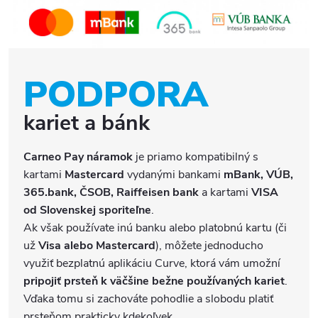
PODPORA
kariet a bánk
Carneo Pay náramok
je priamo kompatibilný s
kartami
Mastercard
vydanými bankami
mBank, VÚB,
365.bank, ČSOB, Raiffeisen bank
a kartami
VISA
od Slovenskej sporiteľne
.
Ak však používate inú banku alebo platobnú kartu (či
už
Visa alebo Mastercard
), môžete jednoducho
využiť bezplatnú aplikáciu Curve, ktorá vám umožní
pripojiť prsteň k väčšine bežne používaných kariet
.
Vďaka tomu si zachováte pohodlie a slobodu platiť
prsteňom prakticky kdekoľvek.