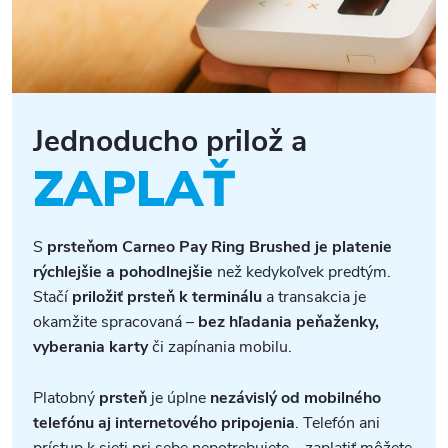
Jednoducho prilož a
ZAPLAŤ
S
prsteňom Carneo Pay Ring Brushed je platenie
rýchlejšie a pohodlnejšie
než kedykoľvek predtým.
Stačí
priložiť prsteň k terminálu
a transakcia je
okamžite spracovaná –
bez hľadania peňaženky,
vyberania karty
či zapínania mobilu.
Platobný
prsteň
je úplne
nezávislý od mobilného
telefónu aj internetového pripojenia
. Telefón ani
prístup k sieti pri sebe nepotrebujete – zaplatiť môžete