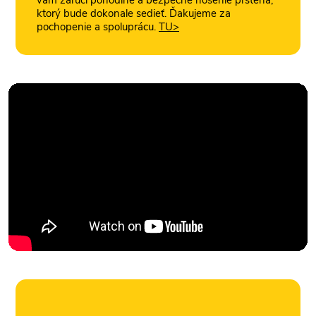
ktorý bude dokonale sedieť. Ďakujeme za
pochopenie a spoluprácu.
TU>