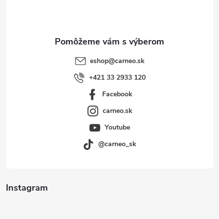
i
e
eshop
@
carneo.sk
+421 33 2933 120
Facebook
carneo.sk
Youtube
@carneo_sk
Instagram