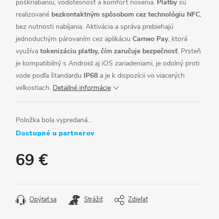
poškriabaniu, vodotesnosť a komfort nosenia.
Platby
sú
realizované
bezkontaktným spôsobom cez technológiu NFC
,
bez nutnosti nabíjania. Aktivácia a správa prebiehajú
jednoduchým párovaním cez aplikáciu
Carneo Pay
, ktorá
využíva
tokenizáciu platby, čím zaručuje bezpečnosť
. Prsteň
je kompatibilný s Android aj iOS zariadeniami, je odolný proti
vode podľa štandardu
IP68
a je k dispozícii vo viacerých
veľkostiach.
Detailné informácie
Položka bola vypredaná…
Dostupné u partnerov
69 €
Jednotková
cena:
Opýtať sa
Strážiť
Zdieľať