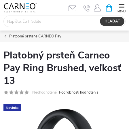
Prejsť
NÁKUPN
KOŠÍK
na
obsah
HĽADAŤ
Platobné prstene CARNEO Pay
Platobný prsteň Carneo
Pay Ring Brushed, veľkosť
13
Neohodnotené
Podrobnosti hodnotenia
Novinka