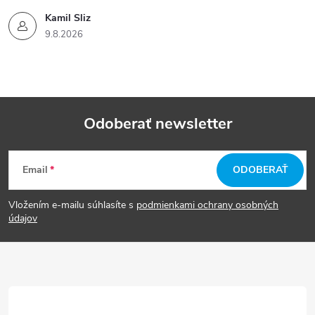
Kamil Sliz
9.8.2026
Odoberať newsletter
Z
Email
ODOBERAŤ
á
Vložením e-mailu súhlasíte s
podmienkami ochrany osobných
p
údajov
ä
t