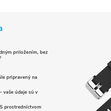
a
edným priložením, bez
y
ále pripravený na
– vaše údaje sú v
OS prostredníctvom