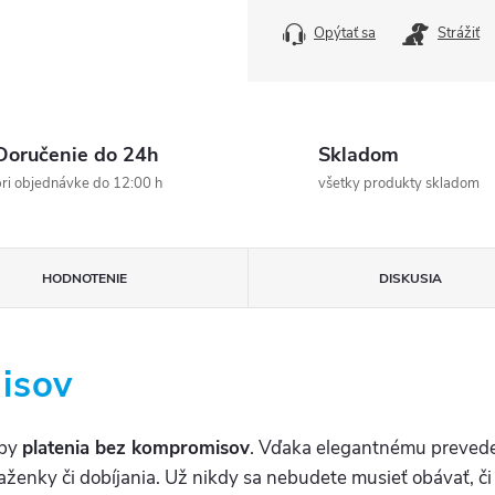
Opýtať sa
Strážiť
Doručenie do 24h
Skladom
ri objednávke do 12:00 h
všetky produkty skladom
HODNOTENIE
DISKUSIA
isov
oby
platenia bez kompromisov
. Vďaka elegantnému prevede
aženky či dobíjania. Už nikdy sa nebudete musieť obávať, či