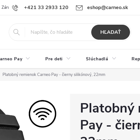
+421 33 2933 120
eshop@carneo.sk
Záručný a pozáručný servis Carneo
Obchodné podmienky
Ochran
HĽADAŤ
arneo Pay
Pre deti
Slúchadlá
Rep
Platobný remienok Carneo Pay - čierny silikónový, 22mm
Platobný
Pay - čier