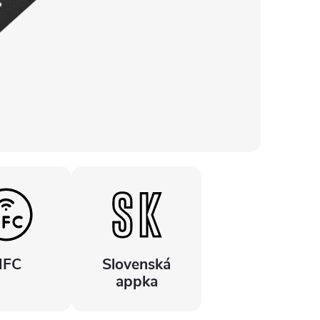
NFC
Slovenská
appka