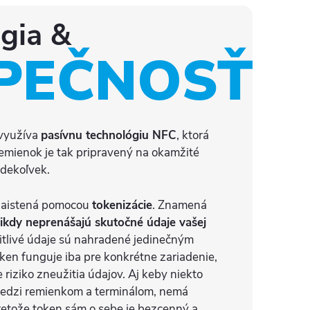
gia &
PEČNOSŤ
využíva
pasívnu technológiu NFC
, ktorá
emienok je tak pripravený na okamžité
kdekoľvek.
zaistená pomocou
tokenizácie
. Znamená
ikdy neprenášajú skutočné údaje vašej
 citlivé údaje sú nahradené jedinečným
ken funguje iba pre konkrétne zariadenie,
 riziko zneužitia údajov. Aj keby niekto
medzi remienkom a terminálom, nemá
pretože token sám o sebe je bezcenný a