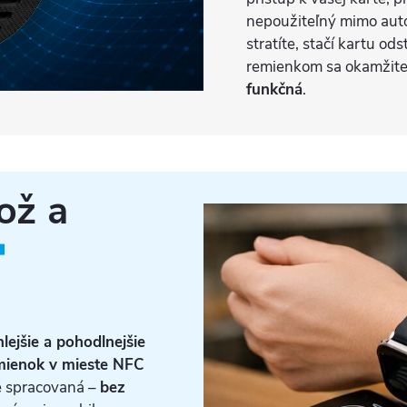
nepoužiteľný mimo aut
stratíte, stačí kartu ods
remienkom sa okamžite
funkčná
.
ož a
Ť
lejšie a pohodlnejšie
emienok v mieste NFC
e spracovaná –
bez