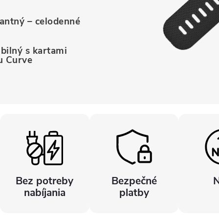
gantný – celodenné
ibilný s kartami
u Curve
Bez potreby
Bezpečné
nabíjania
platby