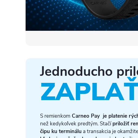
Jednoducho pril
ZAPLA
S remienkom
Carneo Pay je platenie rých
než kedykoľvek predtým. Stačí
priložiť r
čipu ku terminálu
a transakcia je okamžit