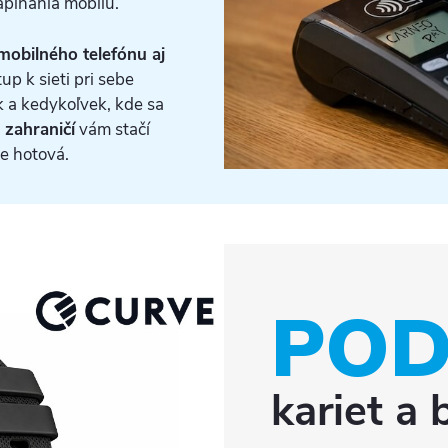
apínania mobilu.
mobilného telefónu aj
tup k sieti pri sebe
k a kedykoľvek, kde sa
 zahraničí
vám stačí
je hotová.
PO
kariet a