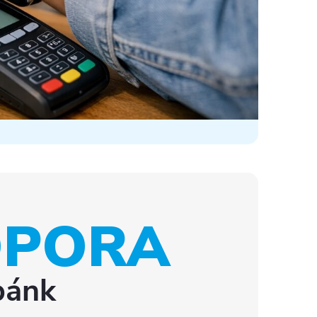
DPORA
 bánk