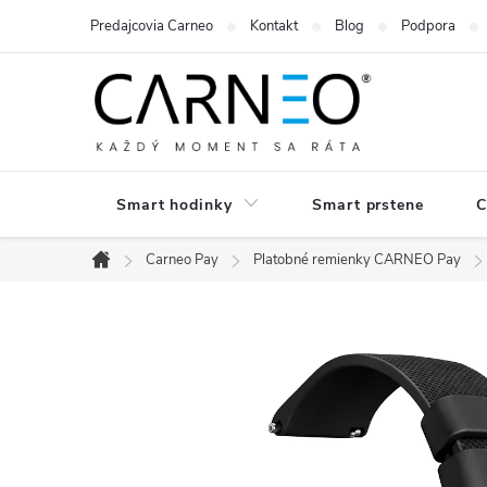
Prejsť
Predajcovia Carneo
Kontakt
Blog
Podpora
na
obsah
Smart hodinky
Smart prstene
C
Carneo Pay
Platobné remienky CARNEO Pay
Domov