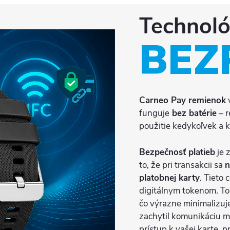
Technoló
BEZ
Carneo Pay remienok
funguje
bez batérie
– r
použitie kedykoľvek a 
Bezpečnosť platieb
je 
to, že pri transakcii sa
n
platobnej karty
. Tieto
digitálnym tokenom. To
čo výrazne minimalizuje
zachytil komunikáciu 
prístup k vašej karte, 