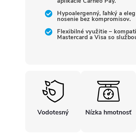
aplikácie Carneo Pay.
Hypoalergenný, ľahký a ele
nosenie bez kompromisov.
Flexibilné využitie – kompat
Mastercard a Visa so službo
Vodotesný
Nízka hmotnosť