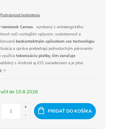
Podrobnosti hodnotenia
ý remienok Carneo
, vyrobený z antialergického
olnosť voči vonkajším vplyvom, vodotesnosť a
alizované
bezkontaktným spôsobom cez technológiu
Aktivácia a správa prebiehajú jednoduchým párovaním
á využíva
tokenizáciu platby, čím zaručuje
tibilný s Android aj iOS zariadeniami a je plne
e
10.8.2026
PRIDAŤ DO KOŠÍKA