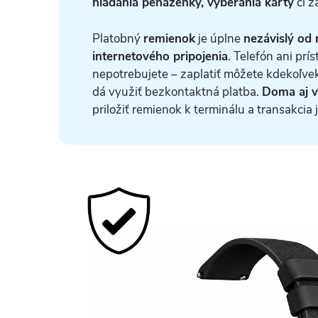
hľadania peňaženky, vyberania karty
či z
Platobný
remienok
je úplne
nezávislý od 
internetového pripojenia
. Telefón ani prís
nepotrebujete – zaplatiť môžete kdekoľve
dá využiť bezkontaktná platba.
Doma aj v
priložiť remienok k terminálu a transakcia 