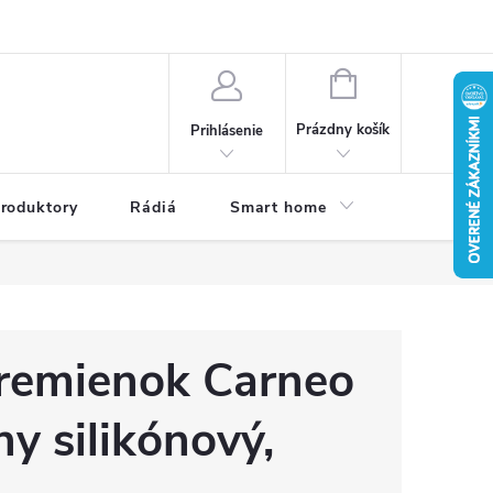
a osobných údajov
Dodacie podmienky
Reklamačné podmienky
NÁKUPNÝ
KOŠÍK
Prázdny košík
Prihlásenie
roduktory
Rádiá
Smart home
Kamery do
 remienok Carneo
ny silikónový,