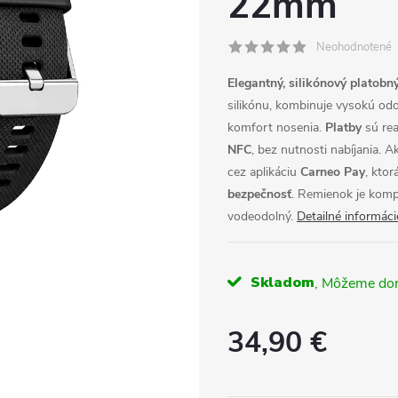
22mm
Neohodnotené
Elegantný, silikónový
platobn
silikónu, kombinuje vysokú od
komfort nosenia.
Platby
sú re
NFC
, bez nutnosti nabíjania. 
cez aplikáciu
Carneo Pay
, ktor
bezpečnosť
. Remienok je kompa
vodeodolný.
Detailné informáci
Skladom
34,90 €
Jednotková
cena: