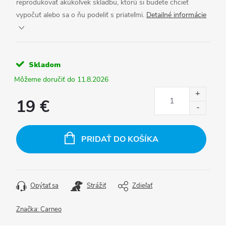
reprodukovať akúkoľvek skladbu, ktorú si budete chcieť
vypočuť alebo sa o ňu podeliť s priateľmi.
Detailné informácie
Skladom
11.8.2026
19 €
Jednotková
cena:
PRIDAŤ DO KOŠÍKA
Opýtať sa
Strážiť
Zdieľať
Značka:
Carneo