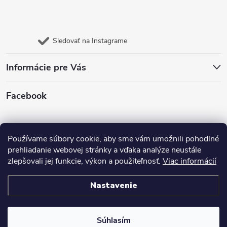
Sledovať na Instagrame
Informácie pre Vás
Facebook
Jazyk
Používame súbory cookie, aby sme vám umožnili pohodlné
prehliadanie webovej stránky a vďaka analýze neustále
zlepšovali jej funkcie, výkon a použiteľnosť.
Viac informácií
Nastavenie
Copyright 2026
E- shop Carneo
. Všetky práva vyhradené.
Upraviť nastavenie cookies
Súhlasím