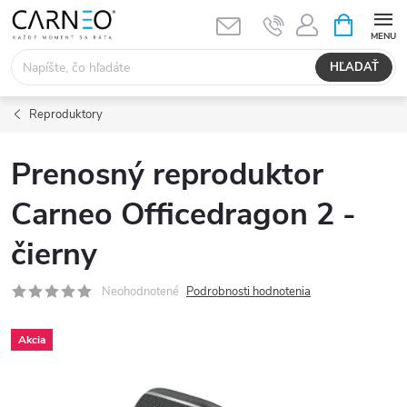
Prejsť
NÁKUPN
KOŠÍK
na
obsah
HĽADAŤ
Reproduktory
Prenosný reproduktor
Carneo Officedragon 2 -
čierny
Neohodnotené
Podrobnosti hodnotenia
Akcia