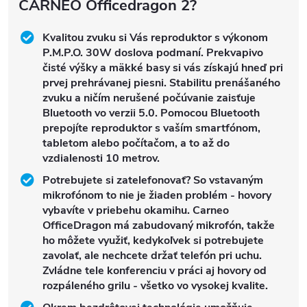
CARNEO Officedragon 2?
Kvalitou zvuku si Vás reproduktor s výkonom
P.M.P.O. 30W doslova podmaní. Prekvapivo
čisté výšky a mäkké basy si vás získajú hneď pri
prvej prehrávanej piesni. Stabilitu prenášaného
zvuku a ničím nerušené počúvanie zaisťuje
Bluetooth vo verzii 5.0. Pomocou Bluetooth
prepojíte reproduktor s vaším smartfónom,
tabletom alebo počítačom, a to až do
vzdialenosti 10 metrov.
Potrebujete si zatelefonovať? So vstavaným
mikrofónom to nie je žiaden problém - hovory
vybavíte v priebehu okamihu. Carneo
OfficeDragon má zabudovaný mikrofón, takže
ho môžete využiť, kedykoľvek si potrebujete
zavolať, ale nechcete držať telefón pri uchu.
Zvládne tele konferenciu v práci aj hovory od
rozpáleného grilu - všetko vo vysokej kvalite.