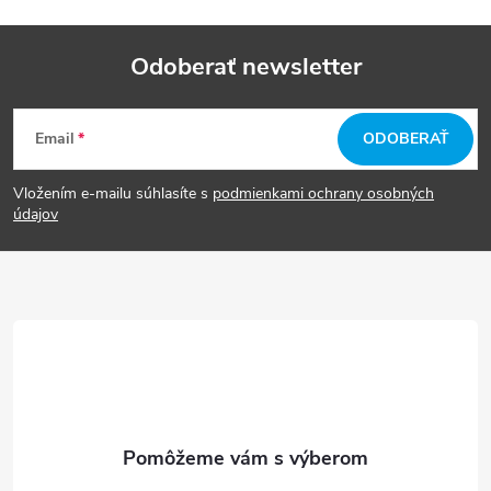
Odoberať newsletter
Z
Email
ODOBERAŤ
á
Vložením e-mailu súhlasíte s
podmienkami ochrany osobných
p
údajov
ä
t
i
e