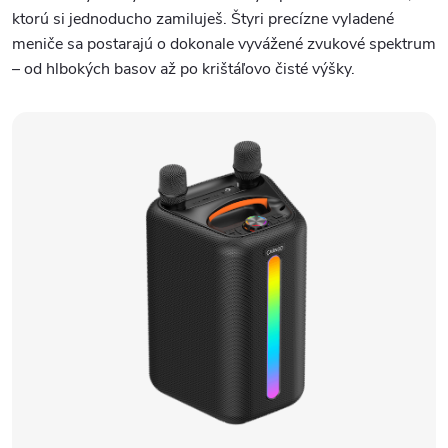
ktorú si jednoducho zamiluješ. Štyri precízne vyladené
meniče sa postarajú o dokonale vyvážené zvukové spektrum
– od hlbokých basov až po krištáľovo čisté výšky.