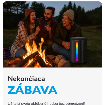
Nekončiaca
ZÁBAVA
Užite si svoju obľúbenú hudbu bez obmedzení!