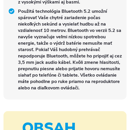
z vysokými výškami aj basmi.
Použitá technológia Bluetooth 5.2 umožní
spárovať Vaše chytré zariadenie počas
niekoľkých sekúnd a vysielať hudbu až na
vzdialenosť 10 metrov. Bluetooth vo verzii 5.2 sa
navyše vyznačuje veľmi nízkou spotrebou
energie, takže o výdrž batérie nemusíte mať
starosť. Pokiaľ Váš hudobný prehrávač
nepodporuje Bluetooth, môžete ho pripojiť aj cez
3,5 mm jack audio kábel. Kvôli zmene hlasitosti,
prepnutiu piesne alebo prijatie hovoru nemusíte
siahať po telefóne či tablete. Všetko ovládanie
máte pohodlne po ruke priamo na reproduktore
alebo na diaľkovom ovládači.
OBSAH