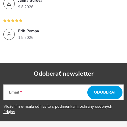
Janka Surová
9.8.2026
Erik Pompa
1.8.2026
Odoberať newsletter
Z
Email
ODOBERAŤ
á
Vložením e-mailu súhlasíte s
podmienkami ochrany osobných
p
údajov