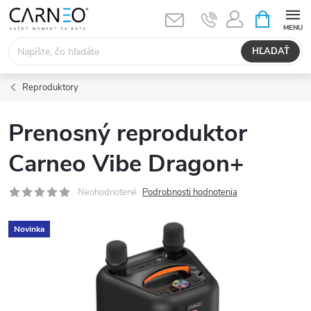
Prejsť
NÁKUPN
KOŠÍK
na
obsah
HĽADAŤ
Reproduktory
Prenosný reproduktor
Carneo Vibe Dragon+
Neohodnotené
Podrobnosti hodnotenia
Novinka