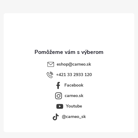
ä
t
i
e
eshop
@
carneo.sk
+421 33 2933 120
Facebook
carneo.sk
Youtube
@carneo_sk