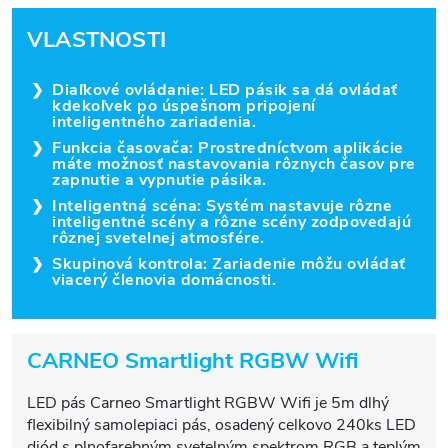
VLASTNOSTI
Diaľkové ovládanie: LED pásik sa dá ovládať
kdekoľvek po úspešnom pripojení
inteligentného zariadenia.
Funkcia časovača: Prostredníctvom aplikácie
máte možnosť nastavovania rôznych časov pre
zapnutie a vypnutie pásika.
Inteligentná scéna: Systém nastavuje rôzne
inteligentné scény a rôzne scény zodpovedajú
rôznej svetelnej atmosfére.
Skupinová kontrola: Zariadenie môžu ovládať
viacerý členovia domácnosti.
CARNEO Smartlight RGBW Wifi
LED pás Carneo Smartlight RGBW Wifi je 5m dlhý
flexibilný samolepiaci pás, osadený celkovo 240ks LED
diód s plnofarebným svetelným spektrom RGB a teplým