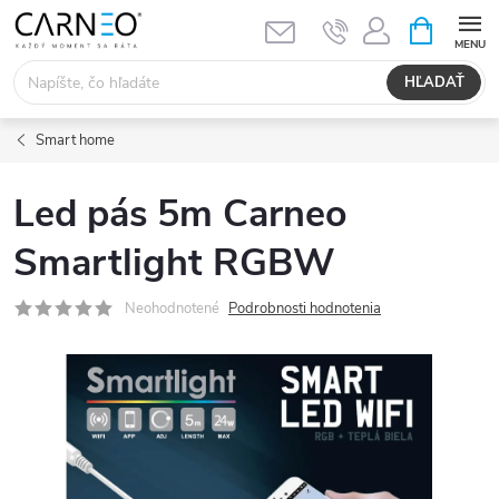
Prejsť
NÁKUPN
KOŠÍK
na
obsah
HĽADAŤ
Smart home
Led pás 5m Carneo
Smartlight RGBW
Neohodnotené
Podrobnosti hodnotenia