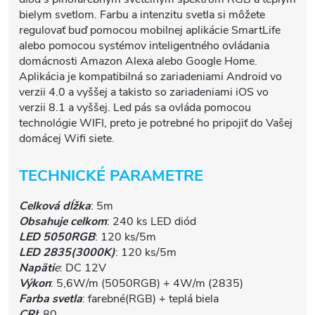
bielym svetlom. Farbu a intenzitu svetla si môžete
regulovať buď pomocou mobilnej aplikácie SmartLife
alebo pomocou systémov inteligentného ovládania
domácnosti Amazon Alexa alebo Google Home.
Aplikácia je kompatibilná so zariadeniami Android vo
verzii 4.0 a vyššej a takisto so zariadeniami iOS vo
verzii 8.1 a vyššej. Led pás sa ovláda pomocou
technológie WIFI, preto je potrebné ho pripojiť do Vašej
domácej Wifi siete.
TECHNICKÉ PARAMETRE
Celková dĺžka
: 5m
Obsahuje celkom
: 240 ks LED diód
LED 5050RGB
: 120 ks/5m
LED 2835(3000K)
: 120 ks/5m
Napäti
e
: DC 12V
Výkon
: 5,6W/m (5050RGB) + 4W/m (2835)
Farba svetla
: farebné(RGB) + teplá biela
CRI
: 80