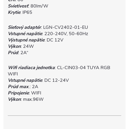
Svietivosť
: 80lm/W
Krytie
: IP65
Sieťový adaptér
: LGN-CV2402-01-EU
Vstupné napätie
: 220-240V, 50-60Hz
Výstupné napätie
: DC 12V
Výkon
: 24W
Prúd
: 2A“
Wifi riadiaca jednotka
: CL-CIN03-04 TUYA RGB
WIFI
Vstupné napätie
: DC 12-24V
Prúd max
.: 2A
Pripojenie
: WIFI
Výkon
: max.96W