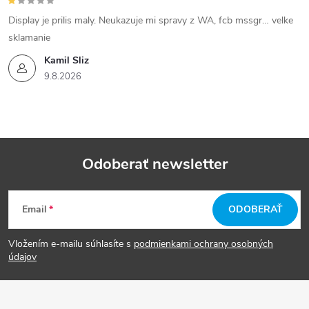
Display je prilis maly. Neukazuje mi spravy z WA, fcb mssgr… velke
sklamanie
Kamil Sliz
9.8.2026
Odoberať newsletter
Z
Email
ODOBERAŤ
á
Vložením e-mailu súhlasíte s
podmienkami ochrany osobných
p
údajov
ä