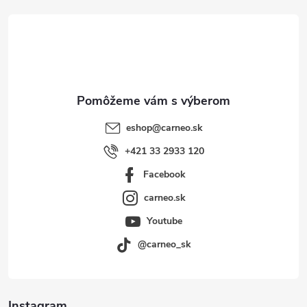
t
i
e
eshop
@
carneo.sk
+421 33 2933 120
Facebook
carneo.sk
Youtube
@carneo_sk
Instagram