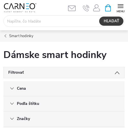
Prejsť
NÁKUPN
KOŠÍK
na
obsah
HĽADAŤ
Smart hodinky
Dámske smart hodinky
Filtrovať
Cena
Podľa štítku
Značky