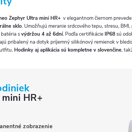
ity
neo Zephyr Ultra mini HR+
v elegantnom čiernom prevede
rálne sklo
. Umožňujú meranie srdcového tepu, stresu, BMI, 
 batéria s
výdržou 4 až 6dní
. Podľa certifikácie
IP68
sú odol
ú pribalený na dotyk príjemný silikónový remienok v bledo
utfitu.
Hodinky aj aplikácia sú kompletne v slovenčine
, ta
odiniek
a mini HR+
anentné zobrazenie