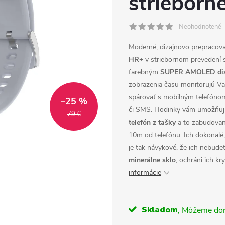
strieborn
Neohodnotené
Moderné, dizajnovo prepracov
HR+
v striebornom prevedení 
farebným
SUPER AMOLED dis
zobrazenia času monitorujú Va
spárovať s mobilným telefóno
–25 %
či SMS. Hodinky vám umožňu
79 €
telefón z tašky
a to zabudovan
10m od telefónu. Ich dokonalé
je tak návykové, že ich nebude
minerálne sklo
, ochráni ich k
informácie
Skladom