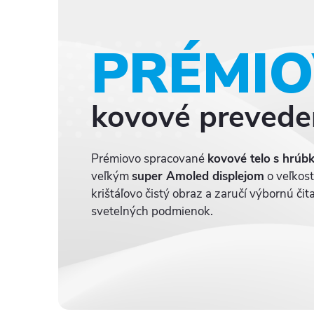
PRÉMI
kovové prevede
Prémiovo spracované
kovové telo
s hrúb
veľkým
super Amoled displejom
o veľkost
krištáľovo čistý obraz a zaručí výbornú či
svetelných podmienok.