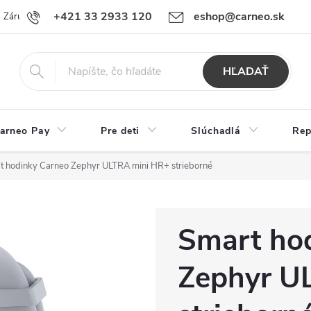
+421 33 2933 120
eshop@carneo.sk
Záručný a pozáručný servis Carneo
Obchodné podmienky
Ochran
HĽADAŤ
arneo Pay
Pre deti
Slúchadlá
Rep
t hodinky Carneo Zephyr ULTRA mini HR+ strieborné
Smart ho
Zephyr U