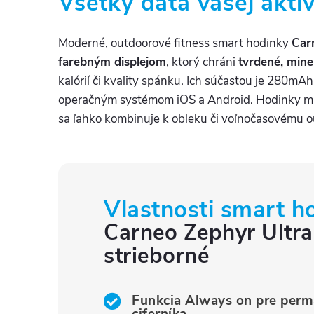
Všetky dáta vašej aktiv
Moderné, outdoorové fitness smart hodinky
Car
farebným displejom
, ktorý chráni
tvrdené, mine
kalórií či kvality spánku. Ich súčasťou je 280mAh
operačným systémom iOS a Android. Hodinky maj
sa ľahko kombinuje k obleku či voľnočasovému o
Vlastnosti smart h
Carneo Zephyr Ultr
strieborné
Funkcia Always on pre perm