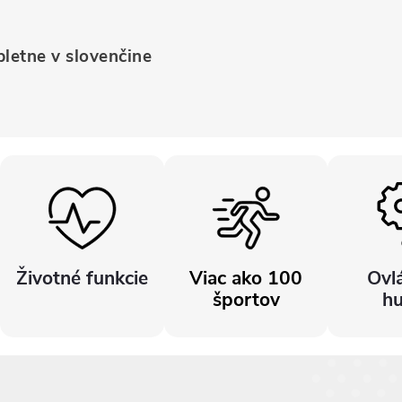
pletne v slovenčine
Životné funkcie
Viac ako 100
Ovl
športov
h