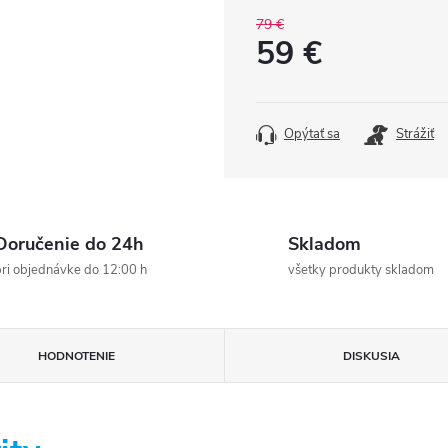
79 €
59 €
Jednotková
cena:
Opýtať sa
Strážiť
Doručenie do 24h
Skladom
ri objednávke do 12:00 h
všetky produkty skladom
HODNOTENIE
DISKUSIA