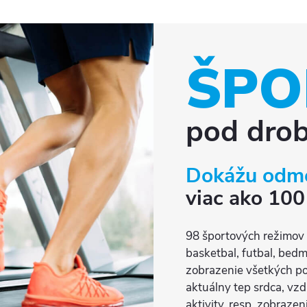
ŠPO
pod dro
Dokážu odm
viac ako 100
98 športových režimov 
basketbal, futbal, bedm
zobrazenie všetkých pot
aktuálny tep srdca, vzd
aktivity, resp. zobraze