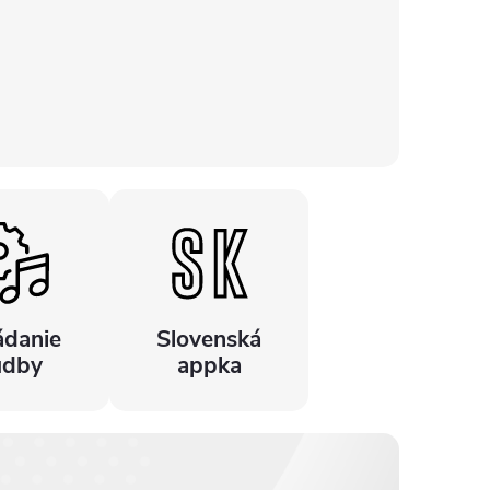
ádanie
Slovenská
udby
appka