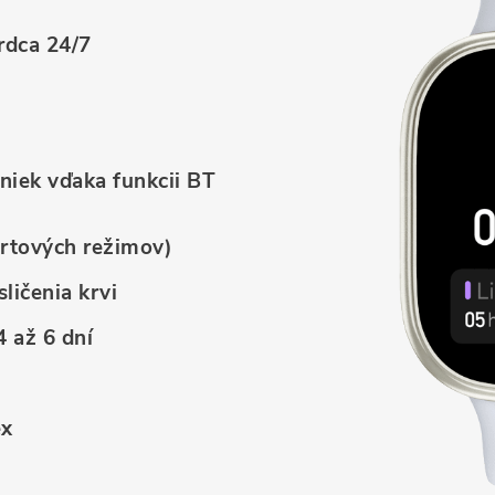
rdca 24/7
niek vďaka funkcii BT
ortových režimov)
ličenia krvi
4 až 6 dní
ex