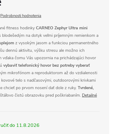
é
Podrobnosti hodnotenia
ané fitness hodinky
CARNEO Zephyr Ultra mini
s blodešedým na dotyk veľmi príjemným remienkom a
plejom
z vysokým jasom a funkciou permanentného
šu dennú aktivitu, výšku stresu ale možno ich
m vďaka čomu Vás upozornia na prichádzajúci hovor
jú
vybaviť telefonický hovor bez potreby vyberať
ým mikrofónom a reproduktorom až do vzdialenosti
, kovové telo s nadčasovými, outdoorovými krivkami
te chcieť po prvom nosení dať dole z ruky.
Tvrdené,
ryštáľovo čistú obrazovku pred poškriabaním.
Detailné
11.8.2026