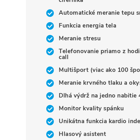
ciferníka
Automatické meranie tepu s
Funkcia energia tela
Meranie stresu
Telefonovanie priamo z hodi
call
Multišport (viac ako 100 šp
Meranie krvného tlaku a okys
Dlhá výdrž na jedno nabitie 
Monitor kvality spánku
Unikátna funkcia kardio ind
Hlasový asistent