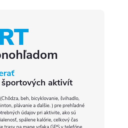
RT
bnohľadom
erať
 športových aktivít
(Chôdza, beh, bicyklovanie, švihadlo,
inton, plávanie a ďalšie. ) pre prehľadné
rebných údajov pri aktivite, ako sú
ialenosť, spálene kalórie, celkový čas
nie trasy na mape vďaka GPS v telefóne.