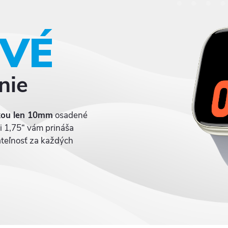
OVÉ
nie
kou len 10mm
osadené
i 1,75“ vám prináša
tateľnosť za každých