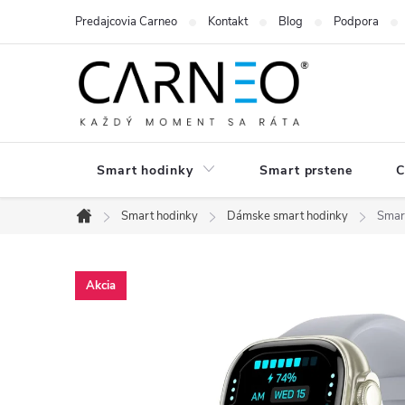
Prejsť
Predajcovia Carneo
Kontakt
Blog
Podpora
na
obsah
Smart hodinky
Smart prstene
C
Smart hodinky
Dámske smart hodinky
Smar
Domov
Akcia