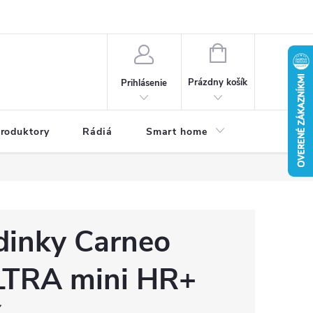
a osobných údajov
Dodacie podmienky
Reklamačné podmienky
NÁKUPNÝ
KOŠÍK
Prázdny košík
Prihlásenie
roduktory
Rádiá
Smart home
Kamery do
dinky Carneo
LTRA mini HR+