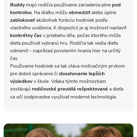
Buddy
majú rodičia používanie zariadenia plne
pod
kontrolou
. Na diaľku môžu
obmedziť
alebo úplne
zablokovať
akúkoľvek funkciu hodiniek podľa
vlastného uváženia. K dispozícii je aj možnosť nastaviť
konkrétny čas
v priebehu dňa, počas ktorého môže
dieťa používať vybranú hru. Rodičia tak vedia dieťa
odmeniť – napríklad povolením hrania hier na určitý
čas.
Používanie hodiniek sa tak stáva motivačným prvkom
pre dobré správanie či
dosahovanie lepších
výsledkov
v škole. Vďaka týmto možnostiam
zostávajú
rodičovské pravidlá rešpektované
a dieťa
sa učí zodpovedne využívať moderné technológie
.