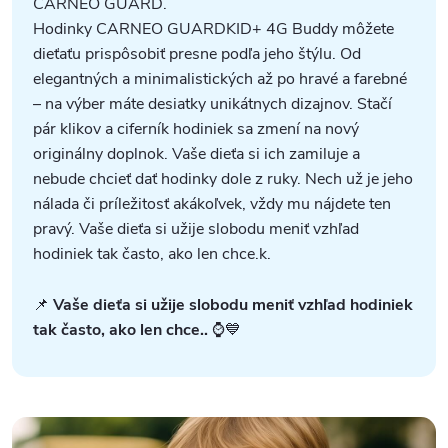
CARNEO GUARD.
Hodinky CARNEO GUARDKID+ 4G Buddy môžete
dieťaťu prispôsobiť presne podľa jeho štýlu. Od
elegantných a minimalistických až po hravé a farebné
– na výber máte desiatky unikátnych dizajnov. Stačí
pár klikov a ciferník hodiniek sa zmení na nový
originálny doplnok. Vaše dieťa si ich zamiluje a
nebude chcieť dať hodinky dole z ruky. Nech už je jeho
nálada či príležitosť akákoľvek, vždy mu nájdete ten
pravý. Vaše dieťa si užije slobodu meniť vzhľad
hodiniek tak často, ako len chce.k.
📌
Vaše dieťa si užije slobodu meniť vzhľad hodiniek
tak často, ako len chce..
⌚💙