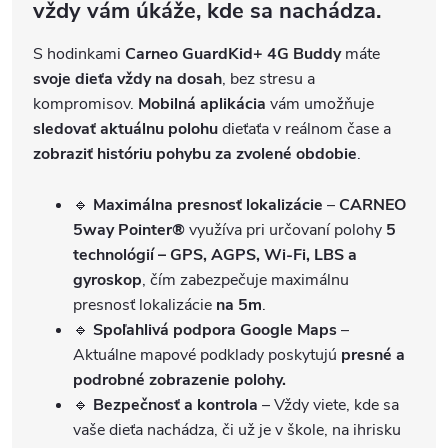
vždy vám úkáže, kde sa nachádza.
S hodinkami
Carneo GuardKid+ 4G Buddy
máte
svoje dieťa vždy na dosah
, bez stresu a
kompromisov.
Mobilná aplikácia
vám umožňuje
sledovať aktuálnu polohu
dieťaťa v reálnom čase a
zobraziť históriu pohybu za zvolené obdobie
.
🔹
Maximálna presnosť lokalizácie
–
CARNEO
5way Pointer®
využíva pri určovaní polohy
5
technológií – GPS, AGPS, Wi-Fi, LBS a
gyroskop
, čím zabezpečuje maximálnu
presnosť lokalizácie
na 5m
.
🔹
Spoľahlivá podpora Google Maps
–
Aktuálne mapové podklady poskytujú
presné a
podrobné zobrazenie polohy.
🔹
Bezpečnosť a kontrola
– Vždy viete, kde sa
vaše dieťa nachádza, či už je v škole, na ihrisku