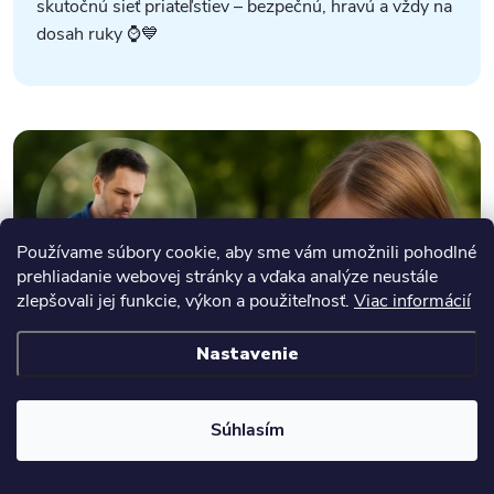
skutočnú sieť priateľstiev – bezpečnú, hravú a vždy na
dosah ruky
⌚💙
Používame súbory cookie, aby sme vám umožnili pohodlné
prehliadanie webovej stránky a vďaka analýze neustále
zlepšovali jej funkcie, výkon a použiteľnosť.
Viac informácií
Nastavenie
Súhlasím