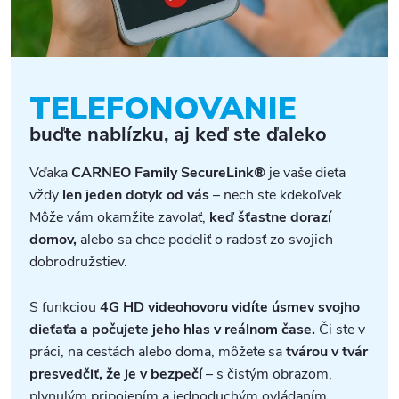
TELEFONOVANIE
buďte nablízku, aj keď ste ďaleko
Vďaka
CARNEO Family SecureLink®
je vaše dieťa
vždy
len jeden dotyk od vás
– nech ste kdekoľvek.
Môže vám okamžite zavolať,
keď šťastne dorazí
domov,
alebo sa chce podeliť o radosť zo svojich
dobrodružstiev.
S funkciou
4G HD videohovoru vidíte úsmev svojho
dieťaťa a počujete jeho hlas v reálnom čase.
Či ste v
práci, na cestách alebo doma, môžete sa
tvárou v tvár
presvedčiť, že je v bezpečí
– s čistým obrazom,
plynulým pripojením a jednoduchým ovládaním.