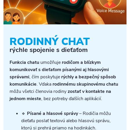
RODINNÝ CHAT
rýchle spojenie s dieťaťom
Funkcia chatu
umožňuje
rodičom a blízkym
komunikovať s dieťaťom písanými aj hlasovými
správami
, čím poskytuje
rýchly a bezpečný spôsob
komunikácie
. Vďaka
rodinnému skupinovému chatu
môžu všetci členovia rodiny
zostať v kontakte na
jednom mieste
, bez potreby ďalších aplikácií.
🔹
Písané a hlasové správy
– Rodičia môžu
dieťaťu poslať textovú alebo hlasovú správu,
ktorú si prehrá priamo na hodinkách.