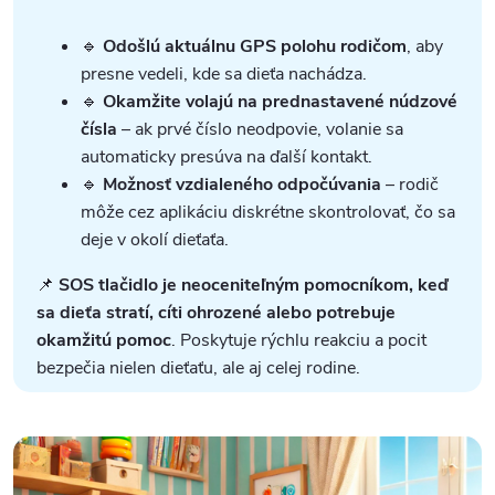
🔹
Odošlú aktuálnu GPS polohu rodičom
, aby
presne vedeli, kde sa dieťa nachádza.
🔹
Okamžite volajú na prednastavené núdzové
čísla
– ak prvé číslo neodpovie, volanie sa
automaticky presúva na ďalší kontakt.
🔹
Možnosť vzdialeného odpočúvania
– rodič
môže cez aplikáciu diskrétne skontrolovať, čo sa
deje v okolí dieťaťa.
📌
SOS tlačidlo je neoceniteľným pomocníkom, keď
sa dieťa stratí, cíti ohrozené alebo potrebuje
okamžitú pomoc
. Poskytuje rýchlu reakciu a pocit
bezpečia nielen dieťaťu, ale aj celej rodine.