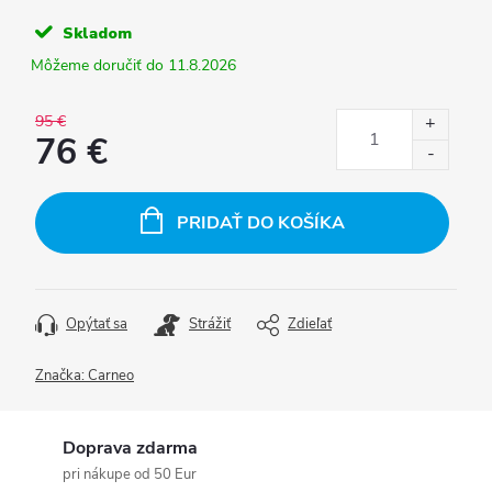
Skladom
11.8.2026
95 €
76 €
Jednotková
cena:
PRIDAŤ DO KOŠÍKA
Opýtať sa
Strážiť
Zdieľať
Značka:
Carneo
Doprava zdarma
pri nákupe od 50 Eur