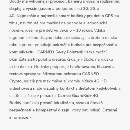
Buddy
má výkonnejší procesor, kameru s vyšším rozlíšením,
displej z vyšším jasom a
podporou sietí
2G, 3G a
4G. Najmenšie a najtenšie smart hodinky pre deti s GPS na
trhu ,
navrhnuté pre maximálne pohodlie a jednoduché
nosenie, ideálne
pre deti vo veku 5 – 10 rokov.
Vďaka
ergonomickému dizajnu dokonale sedia aj na drobnú detskú
ruku a pritom ponúkajú
pokročilé funkcie pre bezpečnosť a
komunikáciu.
.
CARNEO 5way Pointer®
vám umožní
okamžite zistiť polohu dieťaťa
, či už je v škole, na krúžku
alebo ihrisku. Hodinky podporujú
telefonovanie, hlasové a
textové správy
so
šifrovanou ochranou CARNEO
CryptoLogic®
pre maximálne súkromie.
Vďaka
4G HD
videohovoru
máte
vizuálny kontakt s dieťaťom kedykoľvek
a
uistíte sa, že je v poriadku.
Carneo GuardKid+ 4G
Buddy
ponúkajú
presnú lokalizáciu, vysokú úroveň
bezpečnosti a kompaktný dizajn
, ktorý deti milujú.
Detailné
informácie