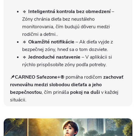
🔹
Inteligentná kontrola bez obmedzení
–
Zóny chránia dieťa bez neustáleho
monitorovania, čím budujú dôveru medzi
rodičmi a deťmi..
🔹
Okamžité notifikácie
– Ak dieťa vyjde z
bezpečnej zóny, hneď sa o tom dozviete.
🔹
Jednoduché nastavenie
– V aplikácii si
rýchlo prispôsobíte zóny podľa potreby.
📌CARNEO Safezone+®
pomáha rodičom
zachovať
rovnováhu medzi slobodou dieťaťa a jeho
bezpečnosťou
, čím prináša
pokoj na duši
v každej
situácii.