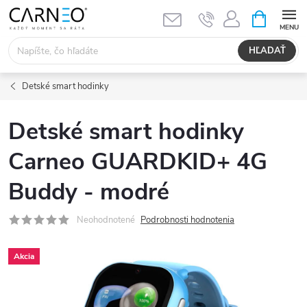
Prejsť
NÁKUPN
KOŠÍK
na
obsah
HĽADAŤ
Detské smart hodinky
Detské smart hodinky
Carneo GUARDKID+ 4G
Buddy - modré
Neohodnotené
Podrobnosti hodnotenia
Akcia