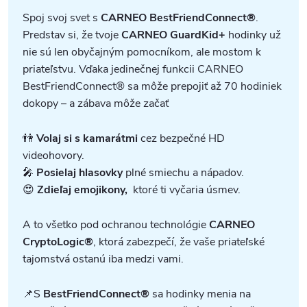
Spoj svoj svet s
CARNEO BestFriendConnect®
.
Predstav si, že tvoje
CARNEO GuardKid+
hodinky už
nie sú len obyčajným pomocníkom, ale mostom k
priateľstvu. Vďaka jedinečnej funkcii CARNEO
BestFriendConnect® sa môže prepojiť až 70 hodiniek
dokopy – a zábava môže začať
👫
Volaj si s kamarátmi
cez bezpečné HD
videohovory.
🎤
Posielaj hlasovky
plné smiechu a nápadov.
😍
Zdieľaj emojikony,
ktoré ti vyčaria úsmev.
A to všetko pod ochranou technológie
CARNEO
CryptoLogic®
, ktorá zabezpečí, že vaše priateľské
tajomstvá ostanú iba medzi vami.
📌
S
BestFriendConnect®
sa hodinky menia na