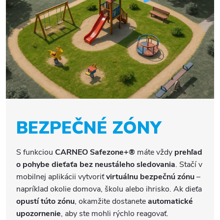
BEZPEČNÉ ZÓNY
S funkciou
CARNEO Safezone+®
máte vždy
prehľad
o pohybe dieťaťa bez neustáleho sledovania
. Stačí v
mobilnej aplikácii vytvoriť
virtuálnu bezpečnú zónu
–
napríklad okolie domova, školu alebo ihrisko. Ak dieťa
opustí túto zónu
, okamžite dostanete
automatické
upozornenie
, aby ste mohli rýchlo reagovať.