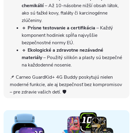
chemikálií
– Až 10-násobne nižší obsah látok,
ako sú ťažké kovy, ftaláty či karcinogénne
zlúčeniny.
🔹
Prísne testovanie a certifikácia
– Každý
komponent hodiniek spĺňa najvyššie
bezpečnostné normy EÚ.
🔹
Ekologické a zdravotne nezávadné
materiály
– Použitý silikón a plasty sú bezpečné
na každodenné nosenie.
📌 Carneo GuardKid+ 4G Buddy poskytujú nielen
moderné funkcie, ale aj bezpečnosť bez kompromisov
– pre zdravie vašich detí. 🛡️