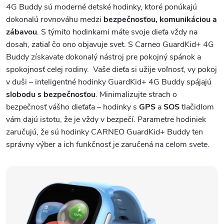
4G Buddy sú moderné detské hodinky, ktoré ponúkajú
dokonalú rovnováhu medzi
bezpečnosťou, komunikáciou a
zábavou
. S týmito hodinkami máte svoje dieťa vždy na
dosah, zatiaľ čo ono objavuje svet. S Carneo GuardKid+ 4G
Buddy získavate dokonalý nástroj pre pokojný spánok a
spokojnosť celej rodiny.
Vaše dieťa si užije voľnosť, vy pokoj
v duši – inteligentné hodinky GuardKid+ 4G Buddy spájajú
slobodu s bezpečnosťou
. Minimalizujte strach o
bezpečnosť vášho dieťaťa – hodinky s
GPS
a
SOS
tlačidlom
vám dajú istotu, že je vždy v bezpečí.
Parametre hodiniek
zaručujú, že sú hodinky CARNEO GuardKid+ Buddy ten
správny výber a ich funkčnosť je zaručená na celom svete.