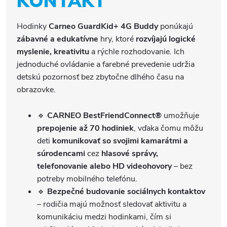
KONTAKT
Hodinky
Carneo GuardKid+ 4G Buddy
ponúkajú
zábavné a edukatívne
hry, ktoré
rozvíjajú logické
myslenie, kreativitu
a rýchle rozhodovanie. Ich
jednoduché ovládanie a farebné prevedenie udržia
detskú pozornosť bez zbytočne dlhého času na
obrazovke.
🔹
CARNEO BestFriendConnect®
umožňuje
prepojenie až 70 hodiniek
, vďaka čomu môžu
deti
komunikovať so svojimi kamarátmi a
súrodencami
cez
hlasové správy,
telefonovanie alebo HD videohovory
– bez
potreby mobilného telefónu.
🔹
Bezpečné budovanie sociálnych kontaktov
– rodičia majú možnosť sledovať aktivitu a
komunikáciu medzi hodinkami, čím si