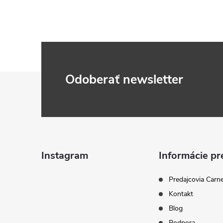
Z
Odoberať newsletter
á
p
ä
Instagram
Informácie pr
t
Predajcovia Carn
Kontakt
i
Blog
Podpora