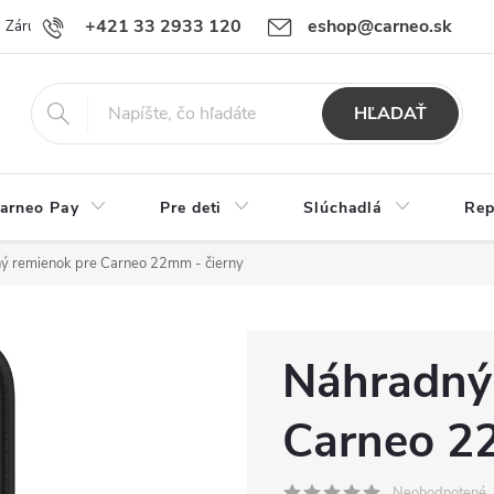
+421 33 2933 120
eshop@carneo.sk
Záručný a pozáručný servis Carneo
Obchodné podmienky
Ochran
HĽADAŤ
arneo Pay
Pre deti
Slúchadlá
Rep
ý remienok pre Carneo 22mm - čierny
Náhradný
Carneo 2
Neohodnotené