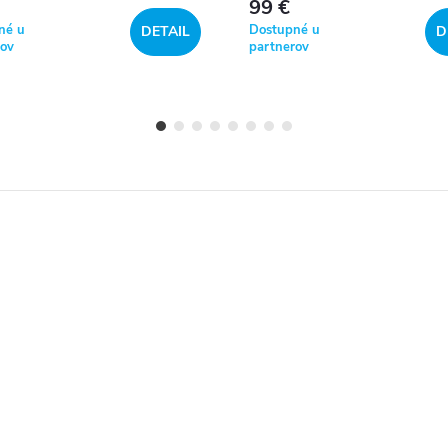
99 €
né u
Dostupné u
DETAIL
D
rov
partnerov