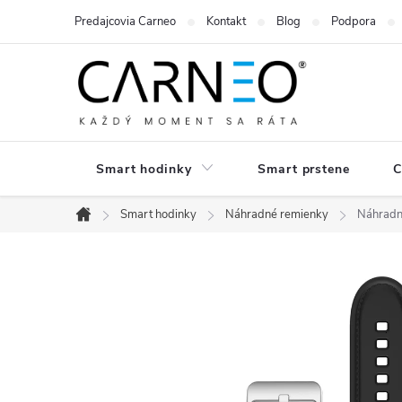
Prejsť
Predajcovia Carneo
Kontakt
Blog
Podpora
na
obsah
Smart hodinky
Smart prstene
C
Smart hodinky
Náhradné remienky
Náhradn
Domov