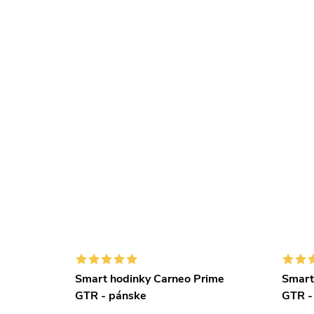
ear+
Smart hodinky Carneo Prime
Smart
e
GTR - pánske
GTR -