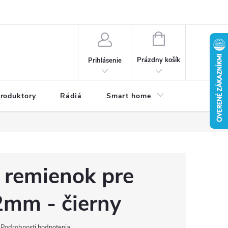
a osobných údajov
Dodacie podmienky
Reklamačné podmienky
NÁKUPNÝ
KOŠÍK
Prázdny košík
Prihlásenie
roduktory
Rádiá
Smart home
Kamery do
 remienok pre
2mm - čierny
Podrobnosti hodnotenia