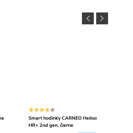
me
Smart hodinky CARNEO Heiloo
Smart 
HR+ 2nd gen. čierne
HR+ 2nd