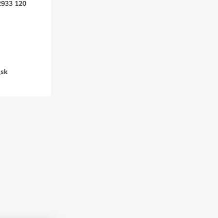
2933 120
k
_sk