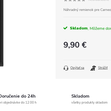
Náhradný remienok pre Carneo
Skladom
9,90 €
Jednotková
cena:
Opýtať sa
Strážiť
Doručenie do 24h
Skladom
ri objednávke do 12:00 h
všetky produkty skladom