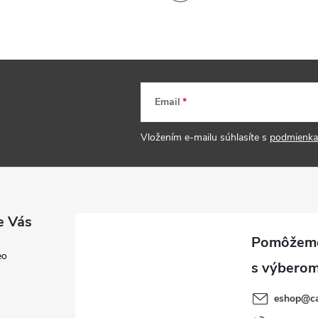
Email
Vložením e-mailu súhlasíte s
podmienka
e Vás
eo
eshop
@
c