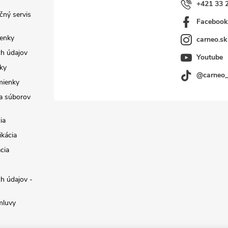
+421 33 
čný servis
Faceboo
enky
carneo.sk
h údajov
Youtube
ky
@carneo
mienky
a súborov
ia
ikácia
cia
h údajov -
mluvy