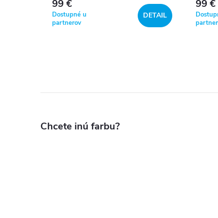
99 €
99 €
KOŠÍKA
Dostupné u
Dostup
DETAIL
partnerov
partne