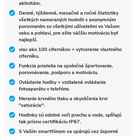
aktivitám.
Denné, týždenné, mesačné a ročné štatistiky
všetkých nameraných hodnôt s anonymným
porovnaním so všetkými užívateľmi vo Vašom
veku a pohlaví, pre ešte väčšiu motiváciu byť
najlepší.
viac ako 100 ciferníkov + vytvorenie vlastného
ciferníku.
Funkcia priatelia na spoločné športovanie,
porovnávanie, podporu a motiváciu.
Ovládanie hudby + vzdialené ovládanie
fotoaparátu v telefóne.
Meranie krvného tlaku a okysličenia krvi
"saturácie".
Hodinky sú odolné voči prachu a vode, spĺňajú
tak prísnu certifikáciu IP67.
S Vaším smartfónom sa spárujú cez úsporné