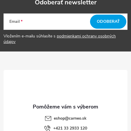
Odoberať newsletter
Z
Email
ODOBERAŤ
á
Vložením e-mailu súhlasíte s
podmienkami ochrany osobných
p
údajov
ä
t
i
e
eshop
@
carneo.sk
+421 33 2933 120