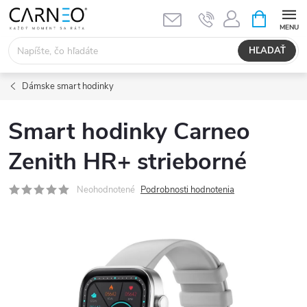
Prejsť
NÁKUPN
KOŠÍK
na
obsah
HĽADAŤ
Dámske smart hodinky
Smart hodinky Carneo
Zenith HR+ strieborné
Neohodnotené
Podrobnosti hodnotenia