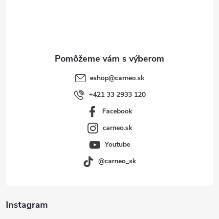
t
i
e
eshop
@
carneo.sk
+421 33 2933 120
Facebook
carneo.sk
Youtube
@carneo_sk
Instagram