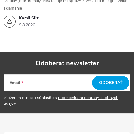
Display je prilis maly. Neukazuje mi spravy z WA, fcb mssgr… velke
sklamanie
Kamil Sliz
9.8.2026
Odoberať newsletter
Z
Email
ODOBERAŤ
á
Vložením e-mailu súhlasíte s
podmienkami ochrany osobných
p
údajov
ä