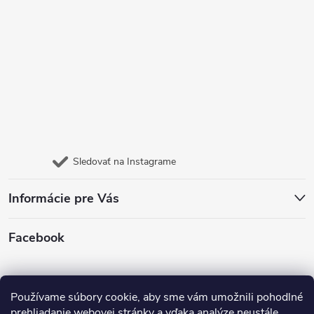
Sledovať na Instagrame
Informácie pre Vás
Facebook
Jazyk
Používame súbory cookie, aby sme vám umožnili pohodlné
prehliadanie webovej stránky a vďaka analýze neustále