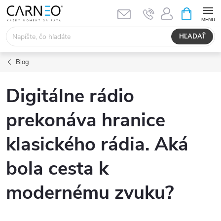
Prejsť
NÁKUPN
KOŠÍK
na
obsah
HĽADAŤ
Blog
Digitálne rádio
prekonáva hranice
klasického rádia. Aká
bola cesta k
modernému zvuku?