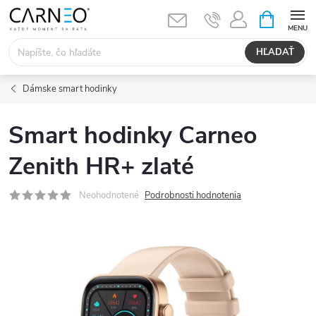
Prejsť
NÁKUPN
KOŠÍK
na
obsah
HĽADAŤ
Dámske smart hodinky
Smart hodinky Carneo
Zenith HR+ zlaté
Neohodnotené
Podrobnosti hodnotenia