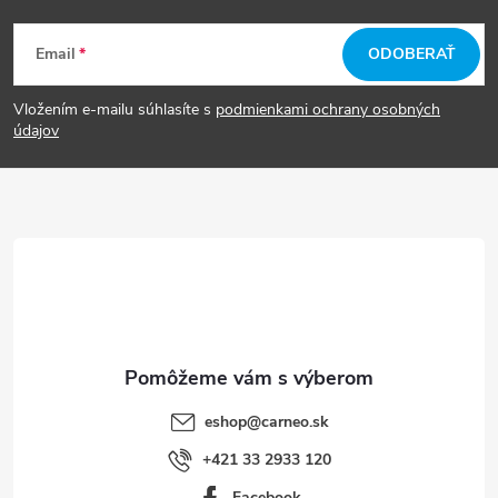
Z
Email
ODOBERAŤ
á
Vložením e-mailu súhlasíte s
podmienkami ochrany osobných
p
údajov
ä
t
i
e
eshop
@
carneo.sk
+421 33 2933 120
Facebook