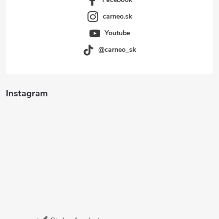
carneo.sk
Youtube
@carneo_sk
Instagram