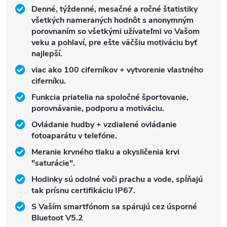
Denné, týždenné, mesačné a ročné štatistiky
všetkých nameraných hodnôt s anonymným
porovnaním so všetkými užívateľmi vo Vašom
veku a pohlaví, pre ešte väčšiu motiváciu byť
najlepší.
viac ako 100 ciferníkov + vytvorenie vlastného
ciferníku.
Funkcia priatelia na spoločné športovanie,
porovnávanie, podporu a motiváciu.
Ovládanie hudby + vzdialené ovládanie
fotoaparátu v telefóne.
Meranie krvného tlaku a okysličenia krvi
"saturácie".
Hodinky sú odolné voči prachu a vode, spĺňajú
tak prísnu certifikáciu IP67.
S Vaším smartfónom sa spárujú cez úsporné
Bluetoot V5.2